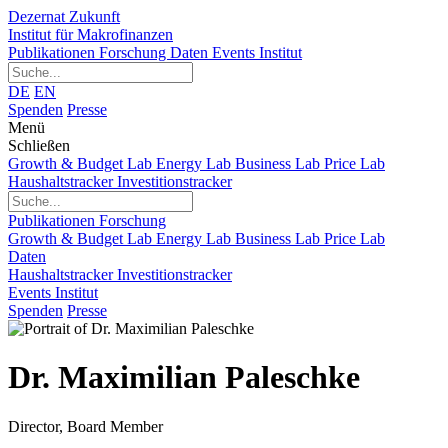
Dezernat Zukunft
Institut für Makrofinanzen
Publikationen
Forschung
Daten
Events
Institut
DE
EN
Spenden
Presse
Menü
Schließen
Growth & Budget Lab
Energy Lab
Business Lab
Price Lab
Haushaltstracker
Investitionstracker
Publikationen
Forschung
Growth & Budget Lab
Energy Lab
Business Lab
Price Lab
Daten
Haushaltstracker
Investitionstracker
Events
Institut
Spenden
Presse
Dr. Maximilian Paleschke
Director, Board Member