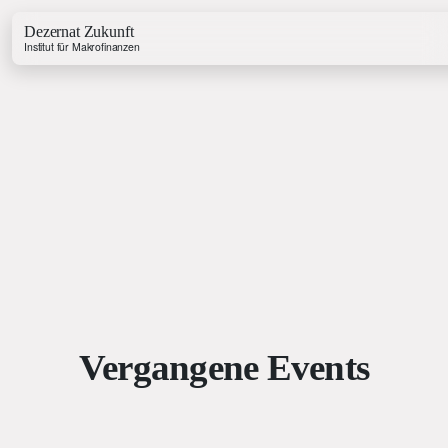
Dezernat Zukunft
Institut für Makrofinanzen
Growth & Budget Lab
Energy Lab
Business Lab
Price Lab
Haushaltstracker
Vergangene Events
Investitionstracker