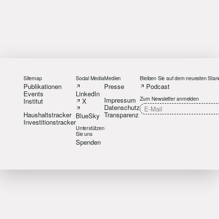
Sitemap
Social Media
Medien
Bleiben Sie auf dem neuesten Stan
Publikationen
Presse
Podcast
Events
LinkedIn
Zum Newsletter anmelden
Impressum
Institut
X
Datenschutz
Haushaltstracker
Transparenz
BlueSky
Investitionstracker
Unterstützen
Sie uns
Spenden