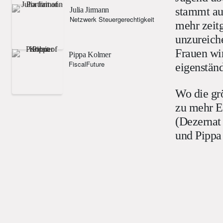
stammt aus
Julia Jirmann
Netzwerk Steuergerechtigkeit
mehr zeit
unzureiche
Frauen wi
Pippa Kolmer
FiscalFuture
eigenstän
Wo die gr
zu mehr E
(Dezernat 
und Pippa