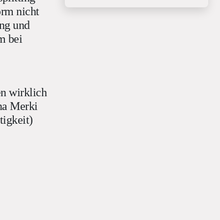
orm nicht
ing und
m bei
n wirklich
na Merki
tigkeit)