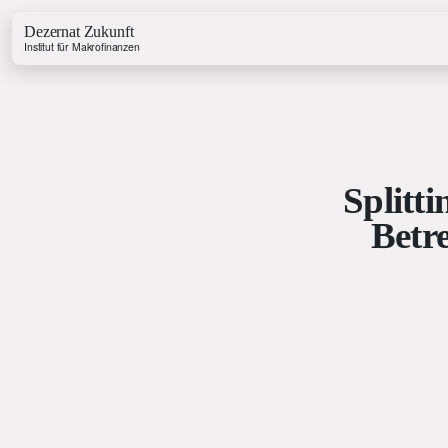
Dezernat Zukunft
Institut für Makrofinanzen
Splitti
Growth & Budget Lab
Betre
Energy Lab
Business Lab
Price Lab
Haushaltstracker
Investitionstracker