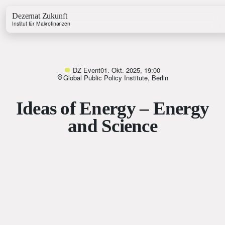
Dezernat Zukunft
Institut für Makrofinanzen
DZ Event
01. Okt. 2025, 19:00
Global Public Policy Institute, Berlin
Ideas of Energy – Energy
Growth & Budget Lab
Energy Lab
and Science
Business Lab
Price Lab
Haushaltstracker
Investitionstracker