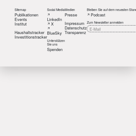
Sitemap
Social Media
Medien
Bleiben Sie auf dem neuesten Stan
Publikationen
Presse
Podcast
Events
LinkedIn
Zum Newsletter anmelden
Impressum
Institut
X
Datenschutz
Haushaltstracker
Transparenz
BlueSky
Investitionstracker
Unterstützen
Sie uns
Spenden