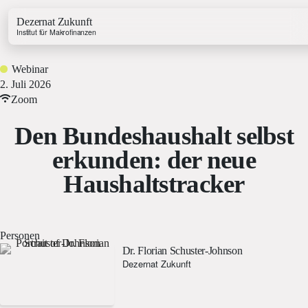
Dezernat Zukunft
Institut für Makrofinanzen
Webinar
2. Juli 2026
Zoom
Den Bundeshaushalt selbst
Growth & Budget Lab
erkunden: der neue
Energy Lab
Haushaltstracker
Business Lab
Price Lab
Personen
Haushaltstracker
Dr. Florian Schuster-Johnson
Investitionstracker
Dezernat Zukunft