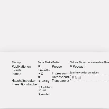
Sitemap
Social Media
Medien
Bleiben Sie auf dem neuesten Stan
Publikationen
Presse
Podcast
Events
LinkedIn
Zum Newsletter anmelden
Impressum
Institut
X
Datenschutz
Haushaltstracker
Transparenz
BlueSky
Investitionstracker
Unterstützen
Sie uns
Spenden