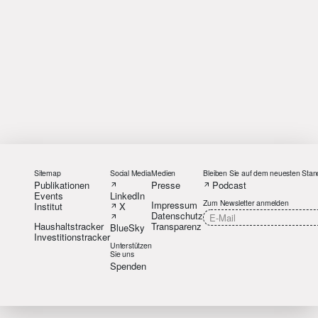
Sitemap
Social Media
Medien
Bleiben Sie auf dem neuesten Stan
Publikationen
Presse
Podcast
Events
LinkedIn
Zum Newsletter anmelden
Impressum
Institut
X
Datenschutz
Haushaltstracker
Transparenz
BlueSky
Investitionstracker
Unterstützen
Sie uns
Spenden