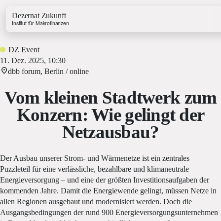
Dezernat Zukunft
Institut für Makrofinanzen
DZ Event
11. Dez. 2025, 10:30
dbb forum, Berlin / online
Vom kleinen Stadtwerk zum
Growth & Budget Lab
Konzern: Wie gelingt der
Energy Lab
Netzausbau?
Business Lab
Price Lab
Der Ausbau unserer Strom- und Wärmenetze ist ein zentrales
Puzzleteil für eine verlässliche, bezahlbare und klimaneutrale
Haushaltstracker
Energieversorgung – und eine der größten Investitionsaufgaben der
Investitionstracker
kommenden Jahre. Damit die Energiewende gelingt, müssen Netze in
allen Regionen ausgebaut und modernisiert werden. Doch die
Ausgangsbedingungen der rund 900 Energieversorgungsunternehmen