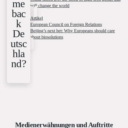
me
will change the world
bac
Artikel
k
European Council on Foreign Relations
De
Beijing’s next bet: Why Europeans should care
about biosolutions
utsc
hla
nd?
Medienerwähnungen und Auftritte