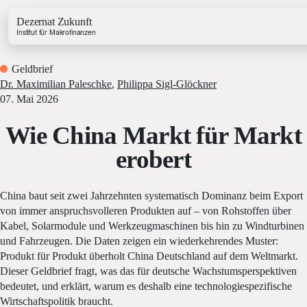
Dezernat Zukunft
Institut für Makrofinanzen
Geldbrief
Dr. Maximilian Paleschke
,
Philippa Sigl-Glöckner
07. Mai 2026
Wie China Markt für Markt
Growth & Budget Lab
erobert
Energy Lab
Business Lab
Price Lab
China baut seit zwei Jahrzehnten systematisch Dominanz beim Export
von immer anspruchsvolleren Produkten auf – von Rohstoffen über
Kabel, Solarmodule und Werkzeugmaschinen bis hin zu Windturbinen
und Fahrzeugen. Die Daten zeigen ein wiederkehrendes Muster:
Haushaltstracker
Produkt für Produkt überholt China Deutschland auf dem Weltmarkt.
Investitionstracker
Dieser Geldbrief fragt, was das für deutsche Wachstumsperspektiven
bedeutet, und erklärt, warum es deshalb eine technologiespezifische
Wirtschaftspolitik braucht.