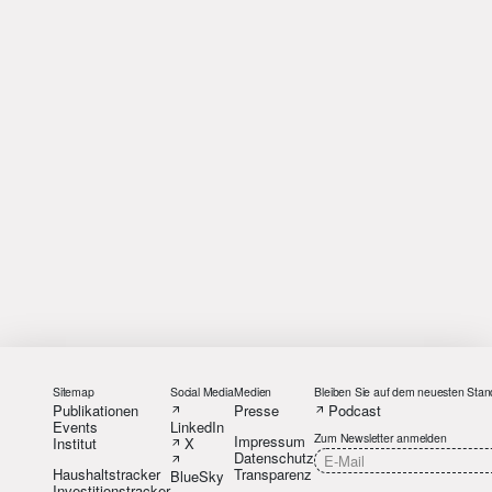
Sitemap
Social Media
Medien
Bleiben Sie auf dem neuesten Stan
Publikationen
Presse
Podcast
Events
LinkedIn
Zum Newsletter anmelden
Impressum
Institut
X
Datenschutz
Haushaltstracker
Transparenz
BlueSky
Investitionstracker