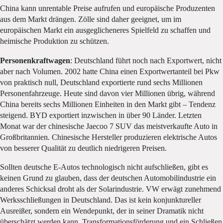
China kann unrentable Preise aufrufen und europäische Produzenten
aus dem Markt drängen. Zölle sind daher geeignet, um im
europäischen Markt ein ausgeglicheneres Spielfeld zu schaffen und
heimische Produktion zu schützen.
Personenkraftwagen
: Deutschland führt noch nach Exportwert, nicht
aber nach Volumen. 2002 hatte China einen Exportwertanteil bei Pkw
von praktisch null, Deutschland exportierte rund sechs Millionen
Personenfahrzeuge. Heute sind davon vier Millionen übrig, während
China bereits sechs Millionen Einheiten in den Markt gibt – Tendenz
steigend. BYD exportiert inzwischen in über 90 Länder. Letzten
Monat war der chinesische Jaecoo 7 SUV das meistverkaufte Auto in
Großbritannien. Chinesische Hersteller produzieren elektrische Autos
von besserer Qualität zu deutlich niedrigeren Preisen.
Sollten deutsche E-Autos technologisch nicht aufschließen, gibt es
keinen Grund zu glauben, dass der deutschen Automobilindustrie ein
anderes Schicksal droht als der Solarindustrie. VW erwägt zunehmend
Werksschließungen in Deutschland. Das ist kein konjunktureller
Ausreißer, sondern ein Wendepunkt, der in seiner Dramatik nicht
überschätzt werden kann. Transformationsförderung und ein Schließen