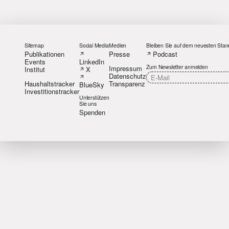
Sitemap
Social Media
Medien
Bleiben Sie auf dem neuesten Stan
Publikationen
Presse
Podcast
Events
LinkedIn
Zum Newsletter anmelden
Impressum
Institut
X
Datenschutz
Haushaltstracker
Transparenz
BlueSky
Investitionstracker
Unterstützen
Sie uns
Spenden