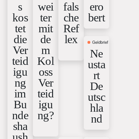
s
wei
fals
ero
kos
ter
che
bert
tet
mit
Ref
die
de
lex
Geldbrief
1. April 2026
Ver
m
Ne
teid
Kol
usta
igu
oss
rt
ng
Ver
De
im
teid
utsc
Bu
igu
hla
nde
ng?
nd
sha
ush