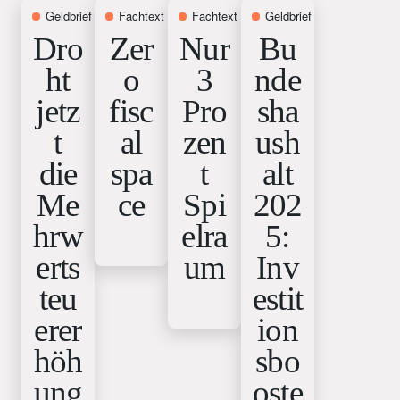
Geldbrief
30. Oktober 2025
Fachtext
4. September 2025
Fachtext
7. Juli 2025
Geldbrief
25. Juni 2025
Dro
Zer
Nur
Bu
ht
o
3
nde
jetz
fisc
Pro
sha
t
al
zen
ush
die
spa
t
alt
Me
ce
Spi
202
hrw
elra
5:
erts
um
Inv
teu
estit
erer
ion
höh
sbo
ung
oste