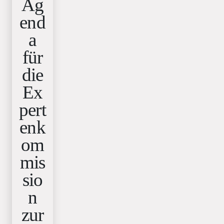
Ag
end
a
für
die
Ex
pert
enk
om
mis
sio
n
zur