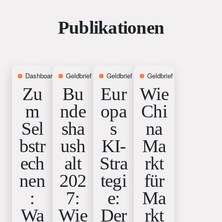
Publikationen
Dashboard
8. Juli 2026
Geldbrief
6. Juli 2026
Geldbrief
18. Juni 2026
Geldbrief
7. Mai 2026
Zu
Bu
Eur
Wie
m
nde
opa
Chi
Sel
sha
s
na
bstr
ush
KI-
Ma
ech
alt
Stra
rkt
nen
202
tegi
für
:
7:
e:
Ma
Wa
Wie
Der
rkt