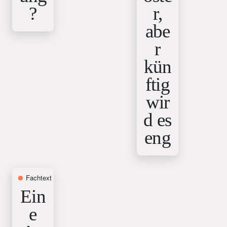
?
r,
abe
r
kün
ftig
wir
d es
eng
Fachtext
12. Juni 2025
Ein
e