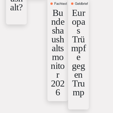
Fachtext
31. März 2026
Geldbrief
12. Februar 20
alt?
Bu
Eur
nde
opa
sha
s
ush
Trü
alts
mpf
mo
e
nito
geg
r
en
202
Tru
6
mp