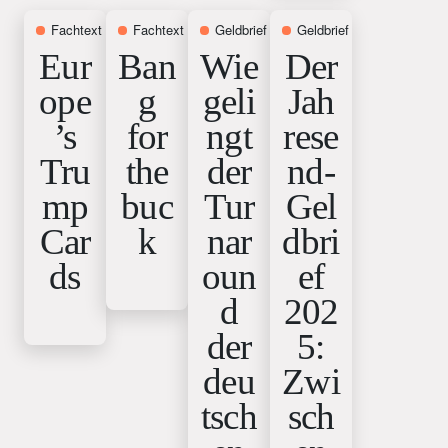
Fachtext
12. Februar 2026
Fachtext
22. Januar 2026
Geldbrief
15. Januar 2026
Geldbrief
18. Dezember 
Eur
Ban
Wie
Der
ope
g
geli
Jah
’s
for
ngt
rese
Tru
the
der
nd-
mp
buc
Tur
Gel
Car
k
nar
dbri
ds
oun
ef
d
202
der
5:
deu
Zwi
tsch
sch