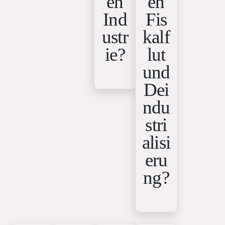
en
en
Ind
Fis
ustr
kalf
ie?
lut
und
Dei
ndu
stri
alisi
eru
ng?