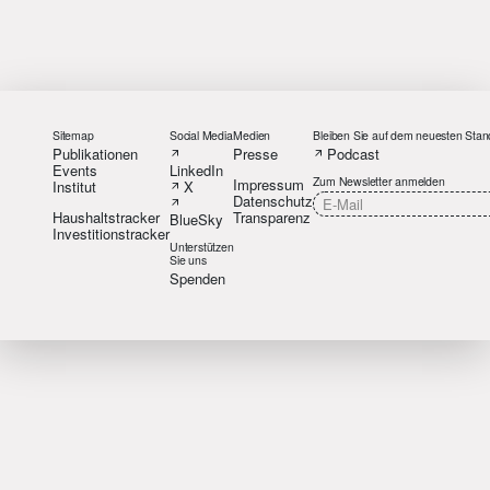
Sitemap
Social Media
Medien
Bleiben Sie auf dem neuesten Stan
Publikationen
Presse
Podcast
Events
LinkedIn
Zum Newsletter anmelden
Impressum
Institut
X
Datenschutz
Haushaltstracker
Transparenz
BlueSky
Investitionstracker
Unterstützen
Sie uns
Spenden