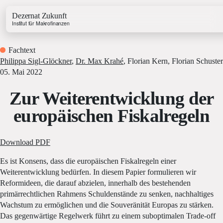
Dezernat Zukunft
Institut für Makrofinanzen
Fachtext
Philippa Sigl-Glöckner
,
Dr. Max Krahé
,
Florian Kern
,
Florian Schuster
05. Mai 2022
Zur Weiterentwicklung der
Growth & Budget Lab
europäischen Fiskalregeln
Energy Lab
Business Lab
Price Lab
Download PDF
Es ist Konsens, dass die europäischen Fiskalregeln einer
Weiterentwicklung bedürfen. In diesem Papier formulieren wir
Haushaltstracker
Reformideen, die darauf abzielen, innerhalb des bestehenden
Investitionstracker
primärrechtlichen Rahmens Schuldenstände zu senken, nachhaltiges
Wachstum zu ermöglichen und die Souveränität Europas zu stärken.
Das gegenwärtige Regelwerk führt zu einem suboptimalen Trade-off