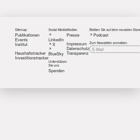
Sitemap
Social Media
Medien
Bleiben Sie auf dem neuesten Stan
Publikationen
Presse
Podcast
Events
LinkedIn
Zum Newsletter anmelden
Impressum
Institut
X
Datenschutz
Haushaltstracker
Transparenz
BlueSky
Investitionstracker
Unterstützen
Sie uns
Spenden