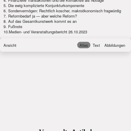
4.
Finanzielle Transaktionen und die Klimakrise als Notlage
5.
Die ewig komplizierte Konjunkturkomponente
6.
Sondervermögen: Rechtlich koscher, makroökonomisch fragwürdig
7.
Reformbedarf ja — aber welche Reform?
8.
Auf das Gesamtkunstwerk kommt es an
9.
Fußnote
10.
Medien- und Veranstaltungsbericht 26.10.2023
Ansicht
Alles
Text
Abbildungen