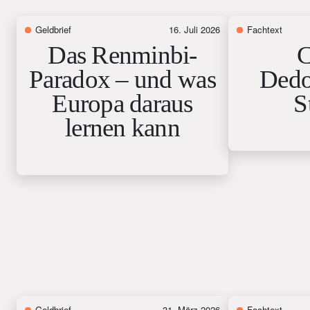
Geldbrief
16. Juli 2026
Fachtext
Das Renminbi-
C
Paradox – und was
Dedol
Europa daraus
S
lernen kann
Geldbrief
31. März 2026
Fachtext