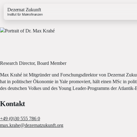
Dezernat Zukunft
Institut für Makrofinanzen
Research Director, Board Member
Growth & Budget Lab
Energy Lab
Max Krahé ist Mitgründer und Forschungsdirektor von Dezernat Zukunf
Business Lab
hat in politischer Ökonomie in Yale promoviert, hält einen MSc in pol
Price Lab
des deutschen Volkes und des Young Leader-Programms der Atlantik-
Kontakt
Haushaltstracker
Investitionstracker
+49 (0)30 555 786 0
max.krahe@dezernatzukunft.org