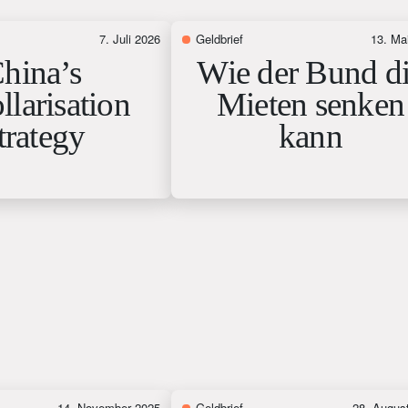
7. Juli 2026
Geldbrief
13. Ma
hina’s
Wie der Bund d
larisation
Mieten senken
trategy
kann
14. November 2025
Geldbrief
28. Augus