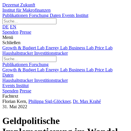
Dezernat Zukunft
Institut für Makrofinanzen
Publikationen
Forschung
Daten
Events
Institut
DE
EN
Spenden
Presse
Menü
Schließen
Growth & Budget Lab
Energy Lab
Business Lab
Price Lab
Haushaltstracker
Investitionstracker
Publikationen
Forschung
Growth & Budget Lab
Energy Lab
Business Lab
Price Lab
Daten
Haushaltstracker
Investitionstracker
Events
Institut
Spenden
Presse
Fachtext
Florian Kern
,
Philippa Sigl-Glöckner
,
Dr. Max Krahé
31. Mai 2022
Geldpolitische