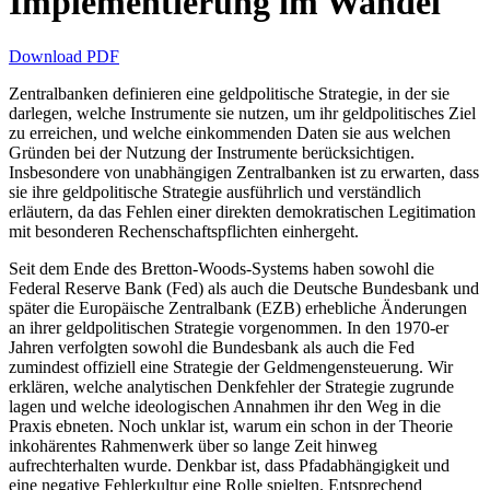
Implementierung im Wandel
Download PDF
Zentralbanken definieren eine geldpolitische Strategie, in der sie
darlegen, welche Instrumente sie nutzen, um ihr geldpolitisches Ziel
zu erreichen, und welche einkommenden Daten sie aus welchen
Gründen bei der Nutzung der Instrumente berücksichtigen.
Insbesondere von unabhängigen Zentralbanken ist zu erwarten, dass
sie ihre geldpolitische Strategie ausführlich und verständlich
erläutern, da das Fehlen einer direkten demokratischen Legitimation
mit besonderen Rechenschaftspflichten einhergeht.
Seit dem Ende des Bretton-Woods-Systems haben sowohl die
Federal Reserve Bank (Fed) als auch die Deutsche Bundesbank und
später die Europäische Zentralbank (EZB) erhebliche Änderungen
an ihrer geldpolitischen Strategie vorgenommen. In den 1970-er
Jahren verfolgten sowohl die Bundesbank als auch die Fed
zumindest offiziell eine Strategie der Geldmengensteuerung. Wir
erklären, welche analytischen Denkfehler der Strategie zugrunde
lagen und welche ideologischen Annahmen ihr den Weg in die
Praxis ebneten. Noch unklar ist, warum ein schon in der Theorie
inkohärentes Rahmenwerk über so lange Zeit hinweg
aufrechterhalten wurde. Denkbar ist, dass Pfadabhängigkeit und
eine negative Fehlerkultur eine Rolle spielten. Entsprechend