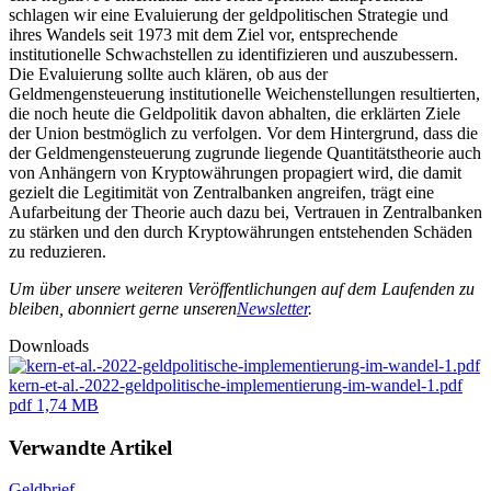
schlagen wir eine Evaluierung der geldpolitischen Strategie und
ihres Wandels seit 1973 mit dem Ziel vor, entsprechende
institutionelle Schwachstellen zu identifizieren und auszubessern.
Die Evaluierung sollte auch klären, ob aus der
Geldmengensteuerung institutionelle Weichenstellungen resultierten,
die noch heute die Geldpolitik davon abhalten, die erklärten Ziele
der Union bestmöglich zu verfolgen. Vor dem Hintergrund, dass die
der Geldmengensteuerung zugrunde liegende Quantitätstheorie auch
von Anhängern von Kryptowährungen propagiert wird, die damit
gezielt die Legitimität von Zentralbanken angreifen, trägt eine
Aufarbeitung der Theorie auch dazu bei, Vertrauen in Zentralbanken
zu stärken und den durch Kryptowährungen entstehenden Schäden
zu reduzieren.
Um über unsere weiteren Veröffentlichungen auf dem Laufenden zu
bleiben, abonniert gerne unseren
Newsletter
.
Downloads
kern-et-al.-2022-geldpolitische-implementierung-im-wandel-1.pdf
pdf
1,74 MB
Verwandte Artikel
Geldbrief