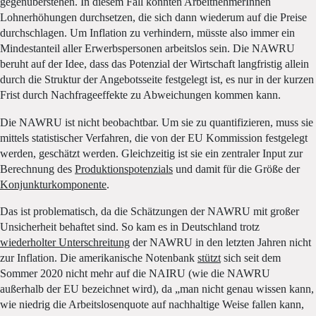
gegenüberstehen. In diesem Fall könnten ArbeitnehmerInnen
Lohnerhöhungen durchsetzen, die sich dann wiederum auf die Preise
durchschlagen. Um Inflation zu verhindern, müsste also immer ein
Mindestanteil aller Erwerbspersonen arbeitslos sein. Die NAWRU
beruht auf der Idee, dass das Potenzial der Wirtschaft langfristig allein
durch die Struktur der Angebotsseite festgelegt ist, es nur in der kurzen
Frist durch Nachfrageeffekte zu Abweichungen kommen kann.
Die NAWRU ist nicht beobachtbar. Um sie zu quantifizieren, muss sie
mittels statistischer Verfahren, die von der EU Kommission festgelegt
werden, geschätzt werden. Gleichzeitig ist sie ein zentraler Input zur
Berechnung des
Produktionspotenzials
und damit für die Größe der
Konjunkturkomponente
.
Das ist problematisch, da die Schätzungen der NAWRU mit großer
Unsicherheit behaftet sind. So kam es in Deutschland trotz
wiederholter Unterschreitung
der NAWRU in den letzten Jahren nicht
zur Inflation. Die amerikanische Notenbank
stützt
sich seit dem
Sommer 2020 nicht mehr auf die NAIRU (wie die NAWRU
außerhalb der EU bezeichnet wird), da „man nicht genau wissen kann,
wie niedrig die Arbeitslosenquote auf nachhaltige Weise fallen kann,