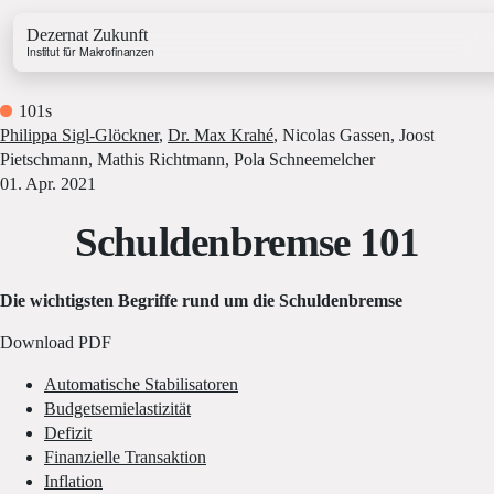
Dezernat Zukunft
Institut für Makrofinanzen
101s
Philippa Sigl-Glöckner
,
Dr. Max Krahé
,
Nicolas Gassen
,
Joost
Pietschmann
,
Mathis Richtmann
,
Pola Schneemelcher
01. Apr. 2021
Schuldenbremse 101
Growth & Budget Lab
Energy Lab
Business Lab
Die wichtigsten Begriffe rund um die Schuldenbremse
Price Lab
Download PDF
Automatische Stabilisatoren
Haushaltstracker
Budgetsemielastizität
Investitionstracker
Defizit
Finanzielle Transaktion
Inflation