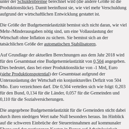
unter der
Schuldenbremse
berechnet wird (die andere Größe ist die
Produktionslücke). Damit beeinflusst sie, wie viel mehr Verschuldung
aufgrund der wirtschaftlichen Entwicklung gestattet ist.
Die Größe der Budgetsemielastizität bemisst sich nicht daran, wie viel
Mehr-/Minderausgaben nötig sind, um eine Vollauslastung der
Wirtschaft ohne Inflation zu sichern. Sie bemisst sich an der
tatsächlichen Größe der
automatischen Stabilisatoren
.
Auf Grundlage der aktuellen Berechnungen aus dem Jahr 2018 wird
für den Gesamtstaat eine Budgetsemielastizität von
0,504
angegeben.
Dies bedeutet, dass bei einer Produktionslücke von -1 Mrd
.
Euro
(
siehe Produktionspotential
) der Gesamtstaat aufgrund der
Unterauslastung der Wirtschaft ein konjunkturelles Defizit von 504
Mio. Euro verzeichnen darf. Die 0,504 verteilen sich wie folgt: 0,203
für den Bund, 0,134 für die Länder, 0,057 für die Gemeinden und
0,110 für die Sozialversicherungen.
Die angegebene Budgetsemielastizität für die Gemeinden sticht dabei
durch ihren niedrigen Wert nahe Null besonders heraus. Im Hinblick
auf die schweren Einbrüche der Steuereinnahmen auf kommunaler