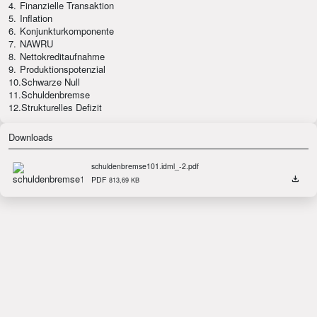
4.
Finanzielle Transaktion
5.
Inflation
6.
Konjunkturkomponente
7.
NAWRU
8.
Nettokreditaufnahme
9.
Produktionspotenzial
10.
Schwarze Null
11.
Schuldenbremse
12.
Strukturelles Defizit
Downloads
schuldenbremse101.idml_-2.pdf
PDF
813,69 KB