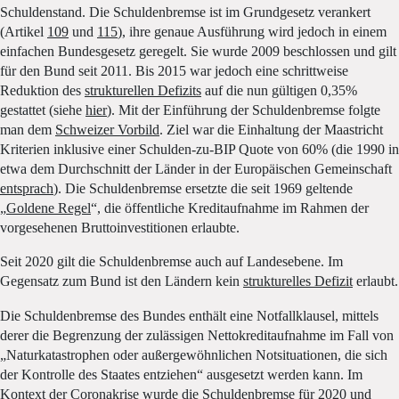
Schuldenstand. Die Schuldenbremse ist im Grundgesetz verankert
(Artikel
109
und
115
), ihre genaue Ausführung wird jedoch in einem
einfachen Bundesgesetz geregelt. Sie wurde 2009 beschlossen und gilt
für den Bund seit 2011. Bis 2015 war jedoch eine schrittweise
Reduktion des
strukturellen Defizits
auf die nun gültigen 0,35%
gestattet (siehe
hier
). Mit der Einführung der Schuldenbremse folgte
man dem
Schweizer Vorbild
. Ziel war die Einhaltung der Maastricht
Kriterien inklusive einer Schulden-zu-BIP Quote von 60% (die 1990 in
etwa dem Durchschnitt der Länder in der Europäischen Gemeinschaft
entsprach
). Die Schuldenbremse ersetzte die seit 1969 geltende
„
Goldene Regel
“, die öffentliche Kreditaufnahme im Rahmen der
vorgesehenen Bruttoinvestitionen erlaubte.
Seit 2020 gilt die Schuldenbremse auch auf Landesebene. Im
Gegensatz zum Bund ist den Ländern kein
strukturelles Defizit
erlaubt.
Die Schuldenbremse des Bundes enthält eine Notfallklausel, mittels
derer die Begrenzung der zulässigen Nettokreditaufnahme im Fall von
„Naturkatastrophen oder außergewöhnlichen Notsituationen, die sich
der Kontrolle des Staates entziehen“ ausgesetzt werden kann. Im
Kontext der Coronakrise wurde die Schuldenbremse für 2020 und