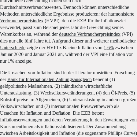
individuelle Gewichtung richten sich nach
Durchschnittsverbrauchswerten. Dennoch können unterschiedliche
Methoden unterschiedliche Ergebnisse produzieren: der
harmonisierte
Verbraucherpreisindex
(HVPI), den die EZB für ihr Inflationsziel
verwendet, passt zum Beispiel jedes Jahr die Gewichtung seines
Warenkorbes an, während der
deutsche Verbraucherpreisindex
(VPI)
dies nur alle fünf Jahre tut. Aufgrund dieser und weiterer
methodischer
Unterschiede
zeigte der HVPI z.B. eine Inflation von
1,6%
zwischen
Januar 2020 und Januar 2021 an, während der VPI eine Inflation von
nur
1%
anzeigte.
Die Ursachen von Inflation sind in der Literatur umstritten. Forschung
der
Bank für Internationalen Zahlungsausgleich
benennt (1)
geldpolitische Maßnahmen, (2) inländische wirtschaftliche
Unterauslastung, (3) Wechselkursveränderungen, (4) den Öl-Preis, (5)
Rohstoffpreise im Allgemeinen, (6) Unterauslastung in anderen großen
Volkswirtschaften und (7) internationalen Preiswettbewerb als
Ursachen für Inflation und Deflation. Die
EZB betont
Inflationserwartungen und deren Verankerung in den Erwartungen von
KonsumentInnen als inflationsstabilisierend. Der Zusammenhang
zwischen Arbeitslosigkeit und Inflation (die sogenannte Phillips Curve)