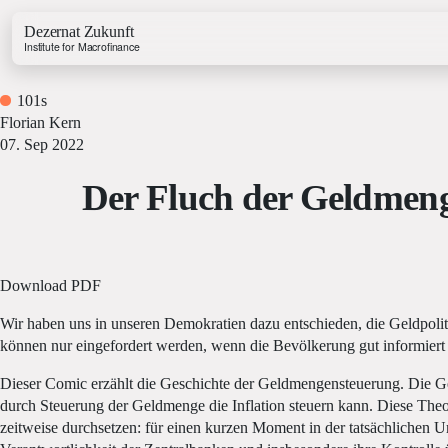
Dezernat Zukunft
Institute for Macrofinance
101s
Florian Kern
07. Sep 2022
Der Fluch der Geldmenge
Growth & Budget Lab
Energy Lab
Business Lab
Price Lab
Download PDF
Wir haben uns in unseren Demokratien dazu entschieden, die Geldpoli
können nur eingefordert werden, wenn die Bevölkerung gut informiert 
Budget Tracker
Investment Tracker
Dieser Comic erzählt die Geschichte der Geldmengensteuerung. Die Ge
durch Steuerung der Geldmenge die Inflation steuern kann. Diese The
zeitweise durchsetzen: für einen kurzen Moment in der tatsächlichen Ums