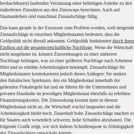
beobachtbaren) laufenden Verzinsung einer beliebigen Anleihe zu den
risikofreien Zinssätzen aus den Zinsswaps berechnen. Auch auf
Staatsanleihen sind manchmal Zinsaufschläge fällig.
Das kann gerade in der Eurozone zum Problem werden, weil steigende
Zinsaufschläge in einzelnen Mitgliedsstaaten bedeuten, dass die
Geldpolitik nicht überall ankommt. Geldpolitik funktioniert
durch ihren
Einfluss auf die gesamtwirtschaftliche Nachfrage
. Wenn die Wirtschaft
nicht ausgelastet ist, können Zinssenkungen zu einer stärkeren
Nachfrage beitragen, was zu einer größeren Nachfrage nach Arbeitern
führt und so erhöhte Arbeitslosigkeit bekämpft. Zinsaufschläge für
Mitgliedsstaaten konterkarieren jedoch dieses Anliegen: Sie senken
den fiskalischen Spielraum, den ein Mitgliedsstaat innerhalb der
geltenden Fiskalregeln hat und sie führen für die Unternehmen und
privaten Haushalte im jeweiligen Mitgliedsstaat ebenfalls zu erhöhten
Finanzierungskosten. Die Zinssenkung kommt dann in diesem
Mitgliedsstaat nicht an, die Wirtschaft wächst langsamer und die
Arbeitslosigkeit bleibt hoch. Dauerhaft hohe Zinsaufschläge machen es
für Staaten auch wesentlich schwerer, hohe Schulden abzubauen. Die
folgende Grafik zeigt, wie sich Italiens Schuldenquote in Abhängigkeit
des Zinsaufschlags entwickeln könnte: