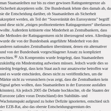
man Staatsanleihen nur bis zu einer gewissen Ratinguntergrenze als
Sicherheit akzeptieren solle. Die Bundesbank lehnte dies damals ab, da
sie die Entscheidung darüber, ob Staatsanleihen als Sicherheit
akzeptiert werden, als Teil der “Souveränität des Eurosystems” begriff
und diese nicht „einigen profitorientierten Ratingagenturen“ überlassen
wollte. Außerdem kritisierte eine Minderheit an Zentralbankern, dass
die Methoden der Ratingagenturen nicht überzeugend seien. Allerdings
wurde die von der Bundesbank angeführte Minderheit von den
anderen nationalen Zentralbanken überstimmt, denen ein alternativer
und von der Bundesbank vorgeschlagener Ansatz zu kompliziert
4
erschien.
Als Kompromiss wurde festgelegt, dass Staatsanleihen
zukünftig ein Mindestrating aufweisen müssen. Jedoch wurde dies so
niedrig festgelegt, dass kein Staat auch nur ansatzweise betroffen war
und es wurde entschieden, dieses nicht zu veröffentlichen, um die
Märkte nicht zu verunsichern (was zeigt, dass die Zentralbanken kein
Signal geben wollten, dass Staatsanleihen in der Eurozone ausfallen
könnten). Als jedoch 2005 die Debatte hochkochte, ob die Staaten der
Eurozone (allen voran Deutschland) den Stabilitäts- und
Wachstumspakt aufgrund zu hoher Defizite ignorierten, entschied sich
der EZB-Rat, also das oberste Entscheidungsgremium des