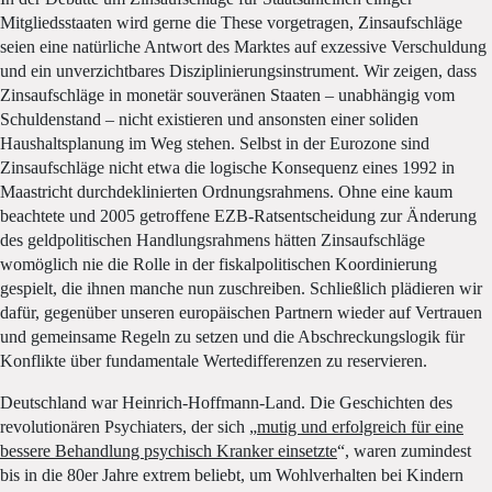
Mitgliedsstaaten wird gerne die These vorgetragen, Zinsaufschläge
seien eine natürliche Antwort des Marktes auf exzessive Verschuldung
und ein unverzichtbares Disziplinierungsinstrument. Wir zeigen, dass
Zinsaufschläge in monetär souveränen Staaten – unabhängig vom
Schuldenstand – nicht existieren und ansonsten einer soliden
Haushaltsplanung im Weg stehen. Selbst in der Eurozone sind
Zinsaufschläge nicht etwa die logische Konsequenz eines 1992 in
Maastricht durchdeklinierten Ordnungsrahmens. Ohne eine kaum
beachtete und 2005 getroffene EZB-Ratsentscheidung zur Änderung
des geldpolitischen Handlungsrahmens hätten Zinsaufschläge
womöglich nie die Rolle in der fiskalpolitischen Koordinierung
gespielt, die ihnen manche nun zuschreiben. Schließlich plädieren wir
dafür, gegenüber unseren europäischen Partnern wieder auf Vertrauen
und gemeinsame Regeln zu setzen und die Abschreckungslogik für
Konflikte über fundamentale Wertedifferenzen zu reservieren.
Deutschland war Heinrich-Hoffmann-Land. Die Geschichten des
revolutionären Psychiaters, der sich „
mutig und erfolgreich für eine
bessere Behandlung psychisch Kranker einsetzte
“, waren zumindest
bis in die 80er Jahre extrem beliebt, um Wohlverhalten bei Kindern