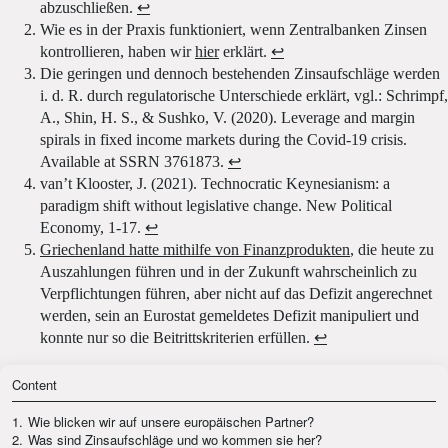
abzuschließen.
↩
Wie es in der Praxis funktioniert, wenn Zentralbanken Zinsen
kontrollieren, haben wir
hier
erklärt.
↩
Die geringen und dennoch bestehenden Zinsaufschläge werden
i. d. R. durch regulatorische Unterschiede erklärt, vgl.: Schrimpf,
A., Shin, H. S., & Sushko, V. (2020). Leverage and margin
spirals in fixed income markets during the Covid-19 crisis.
Available at SSRN 3761873.
↩
van’t Klooster, J. (2021). Technocratic Keynesianism: a
paradigm shift without legislative change. New Political
Economy, 1-17.
↩
Griechenland hatte mithilfe von Finanzprodukten
, die heute zu
Auszahlungen führen und in der Zukunft wahrscheinlich zu
Verpflichtungen führen, aber nicht auf das Defizit angerechnet
werden, sein an Eurostat gemeldetes Defizit manipuliert und
konnte nur so die Beitrittskriterien erfüllen.
↩
Content
1.
Wie blicken wir auf unsere europäischen Partner?
2.
Was sind Zinsaufschläge und wo kommen sie her?