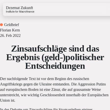
Dezernat Zukunft
Institute for Macrofinance
Geldbrief
Florian Kern
26. Feb 2022
Zinsaufschläge sind das
Growth & Budget Lab
Ergebnis (geld-)politischer
Energy Lab
Entscheidungen
Business Lab
Price Lab
Der nachfolgende Text ist vor dem Beginn des russischen
Angriffskriegs gegen die Ukraine entstanden. Die Aggression Putins
Budget Tracker
auf europäischem Boden ist eine Zäsur, die auf grausamste Weise
Investment Tracker
unterstreicht, wie wichtig Geschlossenheit innerhalb der Europäischen
Union ist.
In der Debatte um Zinsaufschläge für Staatsanleihen einiger