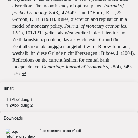
discretion: The inconsistency of optimal plans.
Journal of
political economy, 85
(3), 473-491” und “Barro, R. J., &
Gordon, D. B. (1983). Rules, discretion and reputation in a
model of monetary policy.
Journal of monetary economics
,
12(1), 101-121“ gelten als Wegbereiter in der Literatur um
Zeitinkonsistenzproblem, das als wichtigster Grund für
Zentralbankunabhängigkeit angeführt wird. Bibow führt aus,
weshalb ihn diese Gründe nicht überzeugen.: Bibow, J. (2004).
Reflections on the current fashion for central bank
independence.
Cambridge Journal of Economics
, 28(4), 549-
576.
↩
Inhalt
1.1
Abbildung 1
1.2
Abbildung 2
Downloads
faqs-reformvorschlag-v2.pdf