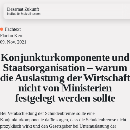
Dezernat Zukunft
Institut für Makrofinanzen
Fachtext
Florian Kern
09. Nov. 2021
Konjunkturkomponente und
Growth & Budget Lab
Staatsorganisation – warum
Energy Lab
die Auslastung der Wirtschaft
Business Lab
Price Lab
nicht von Ministerien
festgelegt werden sollte
Haushaltstracker
Investitionstracker
Bei Verabschiedung der Schuldenbremse sollte eine
Konjunkturkomponente dafür sorgen, dass die Schuldenbremse nicht
prozyklisch wirkt und den Gesetzgeber bei Unterauslastung der