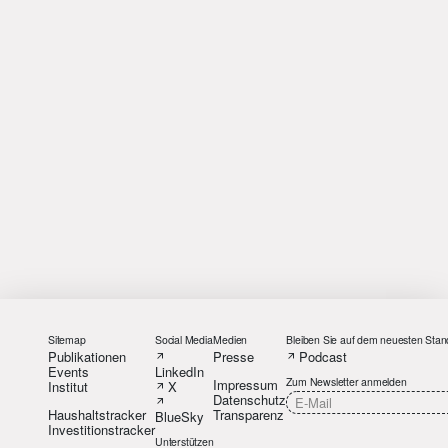
Sitemap
Social Media
Medien
Bleiben Sie auf dem neuesten Stan
Publikationen
Presse
Podcast
Events
LinkedIn
Zum Newsletter anmelden
Impressum
Institut
X
Datenschutz
Haushaltstracker
Transparenz
BlueSky
Investitionstracker
Unterstützen