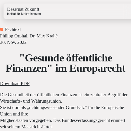
Dezernat Zukunft
Institut für Makrofinanzen
Fachtext
Philipp Orphal
,
Dr. Max Krahé
30. Nov. 2022
"Gesunde öffentliche
Growth & Budget Lab
Finanzen" im Europarecht
Energy Lab
Business Lab
Price Lab
Download PDF
Die Gesundheit der öffentlichen Finanzen ist ein zentraler Begriff der
Wirtschafts- und Währungsunion.
Haushaltstracker
Sie ist dort als „richtungsweisender Grundsatz“ für die Europäische
Investitionstracker
Union und ihre
Mitgliedstaaten vorgegeben. Das Bundesverfassungsgericht erinnert
seit seinem Maastricht-Urteil