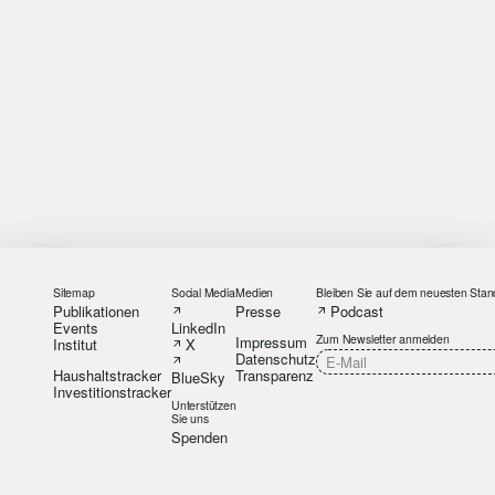
Sitemap
Social Media
Medien
Bleiben Sie auf dem neuesten Stan
Publikationen
Presse
Podcast
Events
LinkedIn
Zum Newsletter anmelden
Impressum
Institut
X
Datenschutz
Haushaltstracker
Transparenz
BlueSky
Investitionstracker
Unterstützen
Sie uns
Spenden