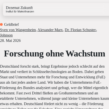
Dezernat Zukunft
Institut für Makrofinanzen
Geldbrief
Sven von Wangenheim
,
Alexander Marx
,
Dr. Florian Schuster-
Johnson
28. Mai 2026
Forschung ohne Wachstum
Growth & Budget Lab
Energy Lab
Business Lab
Deutschland forscht stark, bringt Ergebnisse jedoch schlecht auf den
Price Lab
Markt und verliert in Schlüsseltechnologien an Boden. Dabei geben
Staat und Unternehmen mehr für Forschung und Entwicklung (FuE)
aus als fast jedes andere Land. Wir haben die Unternehmens-FuE-
Haushaltstracker
Förderung des Bundes analysiert und gefragt, wer die Mittel eigentlich
Investitionstracker
bekommt. Fast zwei Drittel fließen an Großunternehmen und an
etablierte Unternehmen, während junge und kleine Unternehmen kaum
etwas erhalten. Deutschland fördert nicht zu wenig – die Förderung