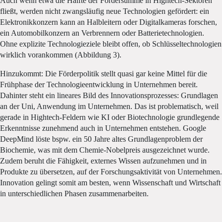
Auch wenn etwa die Hälfte der Fördersumme in Hightech-Sektoren
fließt, werden nicht zwangsläufig neue Technologien gefördert: ein
Elektronikkonzern kann an Halbleitern oder Digitalkameras forschen,
ein Automobilkonzern an Verbrennern oder Batterietechnologien.
Ohne explizite Technologieziele bleibt offen, ob Schlüsseltechnologien
wirklich vorankommen (Abbildung 3).
Hinzukommt: Die Förderpolitik stellt quasi gar keine Mittel für die
Frühphase der Technologieentwicklung in Unternehmen bereit.
Dahinter steht ein lineares Bild des Innovationsprozesses: Grundlagen
an der Uni, Anwendung im Unternehmen. Das ist problematisch, weil
gerade in Hightech-Feldern wie KI oder Biotechnologie grundlegende
Erkenntnisse zunehmend auch in Unternehmen entstehen. Google
DeepMind löste bspw. ein 50 Jahre altes Grundlagenproblem der
Biochemie, was mit dem Chemie-Nobelpreis ausgezeichnet wurde.
Zudem beruht die Fähigkeit, externes Wissen aufzunehmen und in
Produkte zu übersetzen, auf der Forschungsaktivität von Unternehmen.
Innovation gelingt somit am besten, wenn Wissenschaft und Wirtschaft
in unterschiedlichen Phasen zusammenarbeiten.