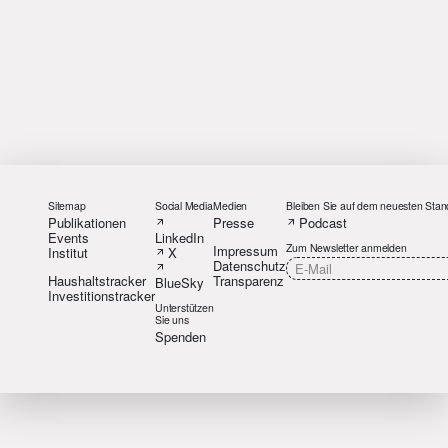
Sitemap
Social Media
Medien
Bleiben Sie auf dem neuesten Stan
Publikationen
Presse
Podcast
Events
LinkedIn
Zum Newsletter anmelden
Impressum
Institut
X
Datenschutz
Haushaltstracker
Transparenz
BlueSky
Investitionstracker
Unterstützen
Sie uns
Spenden