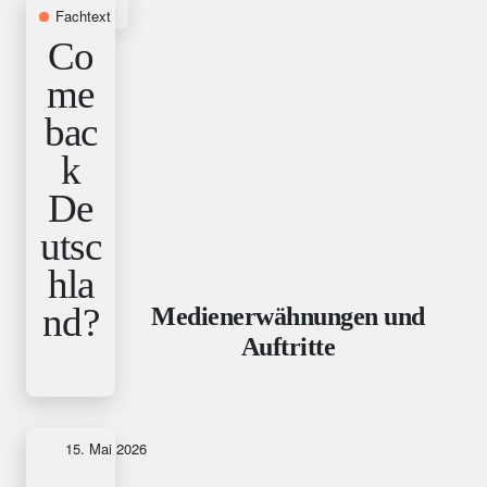
Fachtext
15. Januar 2026
Co
me
bac
k
De
utsc
hla
nd?
Medienerwähnungen und
Auftritte
Newsletter
15. Mai 2026