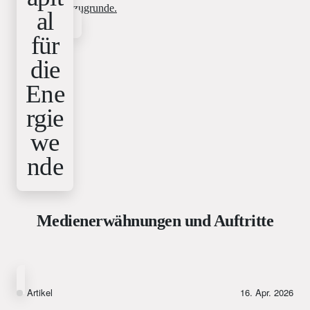
zugrunde.
al
für
die
Ene
rgie
we
nde
Medienerwähnungen und Auftritte
Artikel
16. Apr. 2026