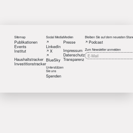
Sitemap
Social Media
Medien
Bleiben Sie auf dem neuesten Stan
Publikationen
Presse
Podcast
Events
LinkedIn
Zum Newsletter anmelden
Impressum
Institut
X
Datenschutz
Haushaltstracker
Transparenz
BlueSky
Investitionstracker
Unterstützen
Sie uns
Spenden