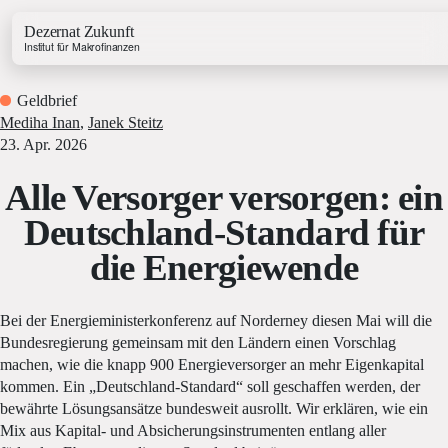
Dezernat Zukunft
Institut für Makrofinanzen
Geldbrief
Mediha Inan
,
Janek Steitz
23. Apr. 2026
Alle Versorger versorgen: ein
Growth & Budget Lab
Deutschland-Standard für
Energy Lab
die Energiewende
Business Lab
Price Lab
Bei der Energieministerkonferenz auf Norderney diesen Mai will die
Bundesregierung gemeinsam mit den Ländern einen Vorschlag
Haushaltstracker
machen, wie die knapp 900 Energieversorger an mehr Eigenkapital
Investitionstracker
kommen. Ein „Deutschland-Standard“ soll geschaffen werden, der
bewährte Lösungsansätze bundesweit ausrollt. Wir erklären, wie ein
Mix aus Kapital- und Absicherungsinstrumenten entlang aller