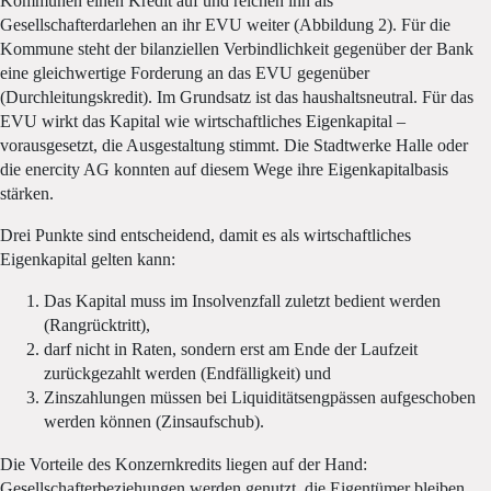
Kommunen einen Kredit auf und reichen ihn als
Gesellschafterdarlehen an ihr EVU weiter (Abbildung 2). Für die
Kommune steht der bilanziellen Verbindlichkeit gegenüber der Bank
eine gleichwertige Forderung an das EVU gegenüber
(Durchleitungskredit). Im Grundsatz ist das haushaltsneutral. Für das
EVU wirkt das Kapital wie wirtschaftliches Eigenkapital –
vorausgesetzt, die Ausgestaltung stimmt. Die Stadtwerke Halle oder
die enercity AG konnten auf diesem Wege ihre Eigenkapitalbasis
stärken.
Drei Punkte sind entscheidend, damit es als wirtschaftliches
Eigenkapital gelten kann:
Das Kapital muss im Insolvenzfall zuletzt bedient werden
(Rangrücktritt),
darf nicht in Raten, sondern erst am Ende der Laufzeit
zurückgezahlt werden (Endfälligkeit) und
Zinszahlungen müssen bei Liquiditätsengpässen aufgeschoben
werden können (Zinsaufschub).
Die Vorteile des Konzernkredits liegen auf der Hand:
Gesellschafterbeziehungen werden genutzt, die Eigentümer bleiben