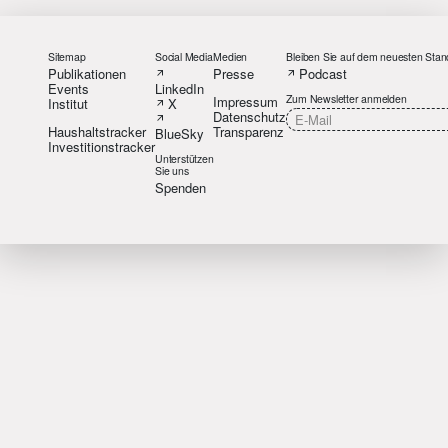
Sitemap
Social Media
Medien
Bleiben Sie auf dem neuesten Stan
Publikationen
Presse
Podcast
Events
LinkedIn
Zum Newsletter anmelden
Impressum
Institut
X
Datenschutz
Haushaltstracker
Transparenz
BlueSky
Investitionstracker
Unterstützen
Sie uns
Spenden