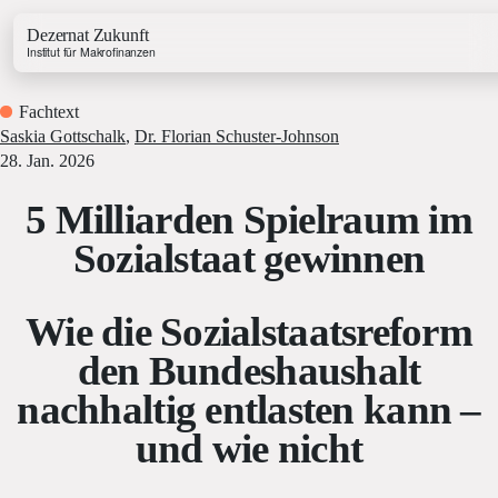
Dezernat Zukunft
Institut für Makrofinanzen
Fachtext
Saskia Gottschalk
,
Dr. Florian Schuster-Johnson
28. Jan. 2026
5 Milliarden Spielraum im
Growth & Budget Lab
Sozialstaat gewinnen
Energy Lab
Business Lab
Price Lab
Wie die Sozialstaatsreform
den Bundeshaushalt
Haushaltstracker
nachhaltig entlasten kann –
Investitionstracker
und wie nicht