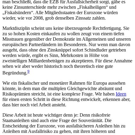
man beschließt, dass die EZB für Ausfallsicherheit sorgt, gäbe es
keine Zinsunterschiede mehr zwischen „Fiskalheiligen“ und
„Fiskalsündern“. Alle Mitgliedsstaaten der Eurozone würden
wieder, wie vor 2008, grob denselben Zinssatz zahlen.
Marktdisziplin scheint uns keine überzeugende Rechtfertigung. Sie
zu so hohen Kosten einkaufen zu wollen zeugt von einem tiefen
Misstrauen gegenüber der Demokratie im Allgemeinen und unseren
europäischen Partnerländern im Besonderen. Nur wenn man davon
ausgeht, dass ohne den Zinsknüppel sofort Schindluder getrieben
werden würde, ergibt es Sinn, Mehrkosten in Höhe von
zweistelligen Milliardenbeträgen zu akzeptieren. Für diese Annahme
sehen wir aber weder historisch noch theoretisch eine gute
9
Begründung.
Wie ein fiskalischer und monetärer Rahmen für Europa aussehen
könnte, in dem man die multiplen Gleichgewichte abräumt und
Risikoprämien streicht, ist eine komplexe Frage. Wir haben
Ideen
für einen ersten Schritt in diese Richtung entwickelt, erkennen aber,
dass hier noch viel Arbeit ansteht.
Diese Arbeit ist heute wichtiger denn je: Denn risikofreie
Staatsanleihen sind auch eine Frage der Souveränität. Die
Entscheidung der Eurozone, von ausfallsicheren Anleihen hin zu
Anleihen mit Ausfallrisiko zu gehen, mit ihren höheren und