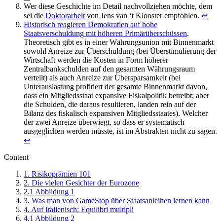
Wer diese Geschichte im Detail nachvollziehen möchte, dem
sei die
Doktorarbeit
von Jens van ‘t Klooster empfohlen.
↩
Historisch reagieren Demokratien auf hohe
Staatsverschuldung mit höheren Primärüberschüssen
.
Theoretisch gibt es in einer Währungsunion mit Binnenmarkt
sowohl Anreize zur Überschuldung (bei Überstimulierung der
Wirtschaft werden die Kosten in Form höherer
Zentralbankschulden auf den gesamten Währungsraum
verteilt) als auch Anreize zur Übersparsamkeit (bei
Unterauslastung profitiert der gesamte Binnenmarkt davon,
dass ein Mitgliedsstaat expansive Fiskalpolitik betreibt; aber
die Schulden, die daraus resultieren, landen rein auf der
Bilanz des fiskalisch expansiven Mitgliedsstaates). Welcher
der zwei Anreize überwiegt, so dass er systematisch
ausgeglichen werden müsste, ist im Abstrakten nicht zu sagen.
↩
Content
1.
Risikoprämien 101
2.
Die vielen Gesichter der Eurozone
2.1
Abbildung 1
3.
Was man von GameStop über Staatsanleihen lernen kann
4.
Auf Italienisch: Equilibri multipli
4.1
Abbildung 2