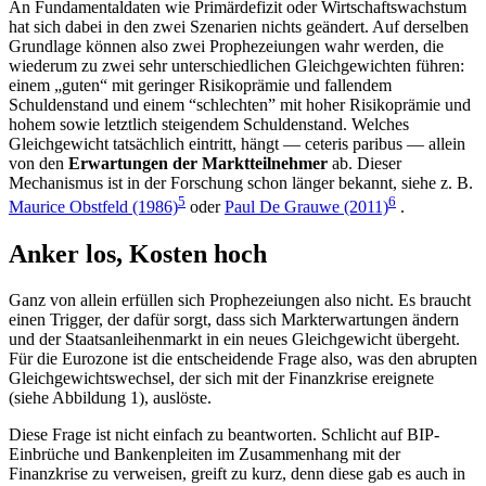
An Fundamentaldaten wie Primärdefizit oder Wirtschaftswachstum
hat sich dabei in den zwei Szenarien nichts geändert. Auf derselben
Grundlage können also zwei Prophezeiungen wahr werden, die
wiederum zu zwei sehr unterschiedlichen Gleichgewichten führen:
einem „guten“ mit geringer Risikoprämie und fallendem
Schuldenstand und einem “schlechten” mit hoher Risikoprämie und
hohem sowie letztlich steigendem Schuldenstand. Welches
Gleichgewicht tatsächlich eintritt, hängt — ceteris paribus — allein
von den
Erwartungen der Marktteilnehmer
ab. Dieser
Mechanismus ist in der Forschung schon länger bekannt, siehe z. B.
5
6
Maurice Obstfeld (1986)
oder
Paul De Grauwe (2011)
.
Anker los, Kosten hoch
Ganz von allein erfüllen sich Prophezeiungen also nicht. Es braucht
einen Trigger, der dafür sorgt, dass sich Markterwartungen ändern
und der Staatsanleihenmarkt in ein neues Gleichgewicht übergeht.
Für die Eurozone ist die entscheidende Frage also, was den abrupten
Gleichgewichtswechsel, der sich mit der Finanzkrise ereignete
(siehe Abbildung 1), auslöste.
Diese Frage ist nicht einfach zu beantworten. Schlicht auf BIP-
Einbrüche und Bankenpleiten im Zusammenhang mit der
Finanzkrise zu verweisen, greift zu kurz, denn diese gab es auch in