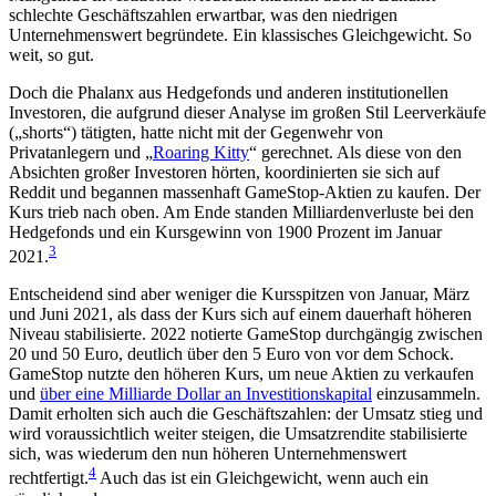
schlechte Geschäftszahlen erwartbar, was den niedrigen
Unternehmenswert begründete. Ein klassisches Gleichgewicht. So
weit, so gut.
Doch die Phalanx aus Hedgefonds und anderen institutionellen
Investoren, die aufgrund dieser Analyse im großen Stil Leerverkäufe
(„shorts“) tätigten, hatte nicht mit der Gegenwehr von
Privatanlegern und „
Roaring Kitty
“ gerechnet. Als diese von den
Absichten großer Investoren hörten, koordinierten sie sich auf
Reddit und begannen massenhaft GameStop-Aktien zu kaufen. Der
Kurs trieb nach oben. Am Ende standen Milliardenverluste bei den
Hedgefonds und ein Kursgewinn von 1900 Prozent im Januar
3
2021.
Entscheidend sind aber weniger die Kursspitzen von Januar, März
und Juni 2021, als dass der Kurs sich auf einem dauerhaft höheren
Niveau stabilisierte. 2022 notierte GameStop durchgängig zwischen
20 und 50 Euro, deutlich über den 5 Euro von vor dem Schock.
GameStop nutzte den höheren Kurs, um neue Aktien zu verkaufen
und
über eine Milliarde Dollar an Investitionskapital
einzusammeln.
Damit erholten sich auch die Geschäftszahlen: der Umsatz stieg und
wird voraussichtlich weiter steigen, die Umsatzrendite stabilisierte
sich, was wiederum den nun höheren Unternehmenswert
4
rechtfertigt.
Auch das ist ein Gleichgewicht, wenn auch ein