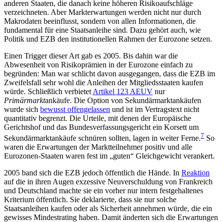
anderen Staaten, die danach keine höheren Risikoaufschläge
verzeichneten. Aber Markterwartungen werden nicht nur durch
Makrodaten beeinflusst, sondern von allen Informationen, die
fundamental für eine Staatsanleihe sind. Dazu gehört auch, wie
Politik und EZB den institutionellen Rahmen der Eurozone setzen.
Einen Trigger dieser Art gab es 2005. Bis dahin war die
Abwesenheit von Risikoprämien in der Eurozone einfach zu
begründen: Man war schlicht davon ausgegangen, dass die EZB im
Zweifelsfall sehr wohl die Anleihen der Mitgliedsstaaten kaufen
würde. Schließlich verbietet
Artikel 123 AEUV
nur
Primärmarkt
ankäufe. Die Option von Sekundärmarktankäufen
wurde sich
bewusst offengelassen
und ist im Vertragstext nicht
quantitativ begrenzt. Die Urteile, mit denen der Europäische
Gerichtshof und das Bundesverfassungsgericht ein Korsett um
7
Sekundärmarktankäufe schnüren sollten, lagen in weiter Ferne.
So
waren die Erwartungen der Marktteilnehmer positiv und alle
Eurozonen-Staaten waren fest im „guten“ Gleichgewicht verankert.
2005 band sich die EZB jedoch öffentlich die Hände. In
Reaktion
auf die in ihren Augen exzessive Neuverschuldung von Frankreich
und Deutschland machte sie ein vorher nur intern festgehaltenes
Kriterium öffentlich. Sie deklarierte, dass sie nur solche
Staatsanleihen kaufen oder als Sicherheit annehmen würde, die ein
gewisses Mindestrating haben. Damit änderten sich die Erwartungen