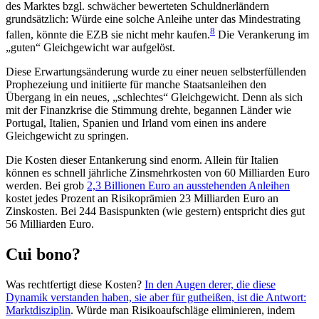
des Marktes bzgl. schwächer bewerteten Schuldnerländern
grundsätzlich: Würde eine solche Anleihe unter das Mindestrating
8
fallen, könnte die EZB sie nicht mehr kaufen.
Die Verankerung im
„guten“ Gleichgewicht war aufgelöst.
Diese Erwartungsänderung wurde zu einer neuen selbsterfüllenden
Prophezeiung und initiierte für manche Staatsanleihen den
Übergang in ein neues, „schlechtes“ Gleichgewicht. Denn als sich
mit der Finanzkrise die Stimmung drehte, begannen Länder wie
Portugal, Italien, Spanien und Irland vom einen ins andere
Gleichgewicht zu springen.
Die Kosten dieser Entankerung sind enorm. Allein für Italien
können es schnell jährliche Zinsmehrkosten von 60 Milliarden Euro
werden. Bei grob
2,3 Billionen Euro an ausstehenden Anleihen
kostet jedes Prozent an Risikoprämien 23 Milliarden Euro an
Zinskosten. Bei 244 Basispunkten (wie gestern) entspricht dies gut
56 Milliarden Euro.
Cui bono?
Was rechtfertigt diese Kosten?
In den Augen derer, die diese
Dynamik verstanden haben, sie aber für gutheißen, ist die Antwort:
Marktdisziplin
. Würde man Risikoaufschläge eliminieren, indem