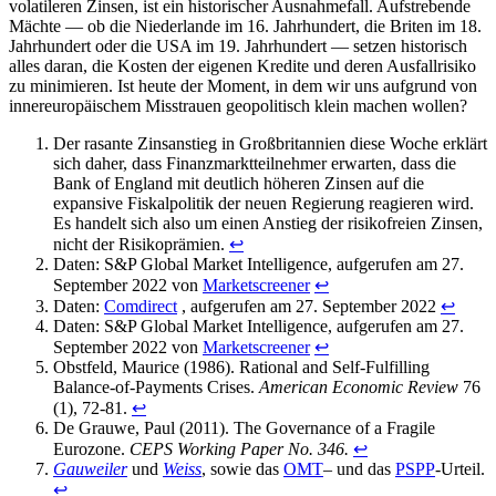
volatileren Zinsen, ist ein historischer Ausnahmefall. Aufstrebende
Mächte — ob die Niederlande im 16. Jahrhundert, die Briten im 18.
Jahrhundert oder die USA im 19. Jahrhundert — setzen historisch
alles daran, die Kosten der eigenen Kredite und deren Ausfallrisiko
zu minimieren. Ist heute der Moment, in dem wir uns aufgrund von
innereuropäischem Misstrauen geopolitisch klein machen wollen?
Der rasante Zinsanstieg in Großbritannien diese Woche erklärt
sich daher, dass Finanzmarktteilnehmer erwarten, dass die
Bank of England mit deutlich höheren Zinsen auf die
expansive Fiskalpolitik der neuen Regierung reagieren wird.
Es handelt sich also um einen Anstieg der risikofreien Zinsen,
nicht der Risikoprämien.
↩
Daten: S&P Global Market Intelligence, aufgerufen am 27.
September 2022 von
Marketscreener
↩
Daten:
Comdirect
, aufgerufen am 27. September 2022
↩
Daten: S&P Global Market Intelligence, aufgerufen am 27.
September 2022 von
Marketscreener
↩
Obstfeld, Maurice (1986). Rational and Self-Fulfilling
Balance-of-Payments Crises.
American Economic Review
76
(1), 72-81.
↩
De Grauwe, Paul (2011). The Governance of a Fragile
Eurozone.
CEPS Working Paper No. 346.
↩
Gauweiler
und
Weiss
, sowie das
OMT
– und das
PSPP
-Urteil.
↩