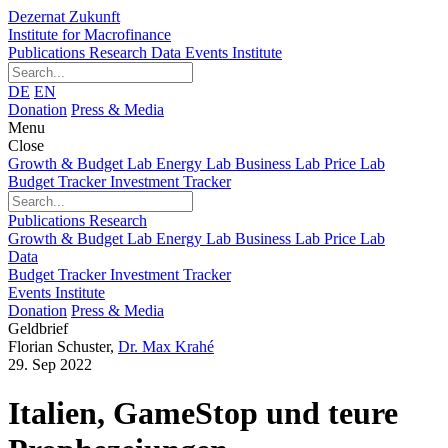
Dezernat Zukunft
Institute for Macrofinance
Publications
Research
Data
Events
Institute
DE
EN
Donation
Press & Media
Menu
Close
Growth & Budget Lab
Energy Lab
Business Lab
Price Lab
Budget Tracker
Investment Tracker
Publications
Research
Growth & Budget Lab
Energy Lab
Business Lab
Price Lab
Data
Budget Tracker
Investment Tracker
Events
Institute
Donation
Press & Media
Geldbrief
Florian Schuster
,
Dr. Max Krahé
29. Sep 2022
Italien, GameStop und teure