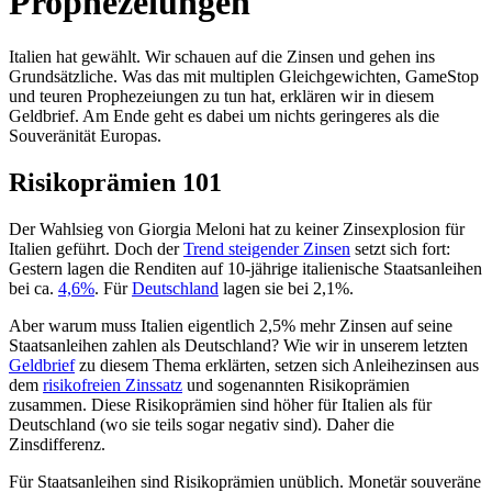
Prophezeiungen
Italien hat gewählt. Wir schauen auf die Zinsen und gehen ins
Grundsätzliche. Was das mit multiplen Gleichgewichten, GameStop
und teuren Prophezeiungen zu tun hat, erklären wir in diesem
Geldbrief. Am Ende geht es dabei um nichts geringeres als die
Souveränität Europas.
Risikoprämien 101
Der Wahlsieg von Giorgia Meloni hat zu keiner Zinsexplosion für
Italien geführt. Doch der
Trend steigender Zinsen
setzt sich fort:
Gestern lagen die Renditen auf 10-jährige italienische Staatsanleihen
bei ca.
4,6%
. Für
Deutschland
lagen sie bei 2,1%.
Aber warum muss Italien eigentlich 2,5% mehr Zinsen auf seine
Staatsanleihen zahlen als Deutschland? Wie wir in unserem letzten
Geldbrief
zu diesem Thema erklärten, setzen sich Anleihezinsen aus
dem
risikofreien Zinssatz
und sogenannten Risikoprämien
zusammen. Diese Risikoprämien sind höher für Italien als für
Deutschland (wo sie teils sogar negativ sind). Daher die
Zinsdifferenz.
Für Staatsanleihen sind Risikoprämien unüblich. Monetär souveräne