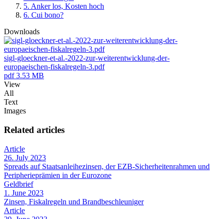
5.
Anker los, Kosten hoch
6.
Cui bono?
Downloads
sigl-gloeckner-et-al.-2022-zur-weiterentwicklung-der-
europaeischen-fiskalregeln-3.pdf
pdf
3.53 MB
View
All
Text
Images
Related articles
Article
26. July 2023
Spreads auf Staatsanleihezinsen, der EZB-Sicherheitenrahmen und
Peripherieprämien in der Eurozone
Geldbrief
1. June 2023
Zinsen, Fiskalregeln und Brandbeschleuniger
Article