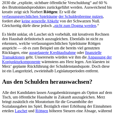
2030 die „explizite, sichtbare öffentliche Verschuldung“ auf 60 %
des Bruttoinlandsproduktes zurückgeführt werden. Ausweichend bis
kreativ zeigt sich Norbert
Röttgen
: Er will die
verfassungsrechtlichen Spielräume
der Schuldenbremse nutzen
,
fordert aber
keine generelle Abkehr
von der Schwarzen Null.
Gleichzeitig dürfe diese jedoch „
nicht zum Dogma werden
.“
Es bleibt unklar, ob Laschet sich vorbehält, mit kreativem Rechnen
den Haushalt definitorisch auszugleichen. Ebenfalls ist nicht zu
erkennen, welche verfassungsrechtlichen Spielräume Röttgen
anspricht — ob es zum Beispiel um die bereits viel genutzten
Rücklagen, eine
ausgelagerte Kreditaufnahme
oder
finanzielle
Transaktionen
geht. Unsererseits würden wir ihm die
Anpassung der
Konjunkturkomponente
wärmstens ans Herz legen. Am klarsten ist
Merz‘ geplante Rückführung der Schuldenstandsquote. Doch diese
ist ein Langzeitziel, zweieinhalb Legislaturperioden entfernt.
Aus den Schulden herauswachsen?
Alle drei Kandidaten lassen Ausgabenkürzungen als Option auf dem
Tisch, um öffentliche Haushalte in Zukunft auszugleichen. Merz
bringt zusätzlich ein Moratorium für die Gesamthöhe der
Sozialausgaben ins Spiel. Bezüglich einer Erhöhung der Einnahmen
erteilen
Laschet
und
Röttgen
höheren Steuern eine Absage, während