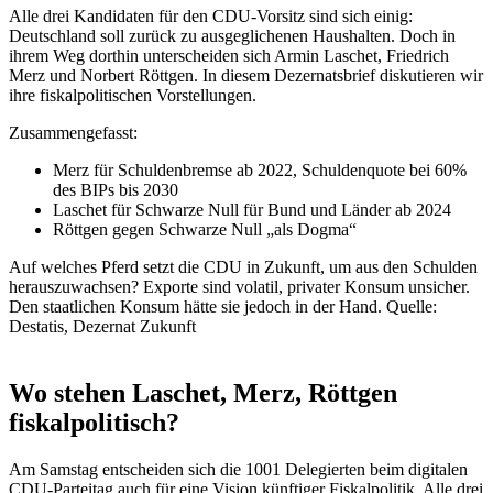
Alle drei Kandidaten für den CDU-Vorsitz sind sich einig:
Deutschland soll zurück zu ausgeglichenen Haushalten. Doch in
ihrem Weg dorthin unterscheiden sich Armin Laschet, Friedrich
Merz und Norbert Röttgen. In diesem Dezernatsbrief diskutieren wir
ihre fiskalpolitischen Vorstellungen.
Zusammengefasst:
Merz für Schuldenbremse ab 2022, Schuldenquote bei 60%
des BIPs bis 2030
Laschet für Schwarze Null für Bund und Länder ab 2024
Röttgen gegen Schwarze Null „als Dogma“
Auf welches Pferd setzt die CDU in Zukunft, um aus den Schulden
herauszuwachsen? Exporte sind volatil, privater Konsum unsicher.
Den staatlichen Konsum hätte sie jedoch in der Hand. Quelle:
Destatis, Dezernat Zukunft
Wo stehen Laschet, Merz, Röttgen
fiskalpolitisch?
Am Samstag entscheiden sich die 1001 Delegierten beim digitalen
CDU-Parteitag auch für eine Vision künftiger Fiskalpolitik. Alle drei