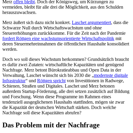
Merz
offen bleibt
. Doch der Königsweg, um Kürzungen zu
vermeiden, bleibt für alle drei die Möglichkeit, aus den Schulden
herauszuwachsen.
Merz äußert sich dazu nicht konkret.
Laschet argumentiert
, dass die
Schwarze Null durch Wirtschaftswachstum und ohne
Steuererhöhungen zurückkomme. Für die Zeit nach der Pandemie
fordert Röttgen eine wachstumsorientierte Wirtschaftspolitik
mit
deren Steuermehreinnahmen die öffentlichen Haushalte konsolidiert
werden.
Doch wo soll dieses Wachstum herkommen? Grundsätzlich braucht
es dafür zwei Zutaten: wirtschaftliche Kapazitäten und genügend
Nachfrage. Merz betont Bürokratieabbau und Open Data in der
Verwaltung, Laschet wünscht sich bis 2030 die „
modernste digitale
Infrastruktur
“ und
Röttgen spricht
von Investitionen in Radwege,
Schienen, Straßen und Digitales. Laschet und Merz betonen
außerdem Startup-Förderung, alle drei setzen zusätzlich auf Bildung
und Forschung. Wenn diese Programme im Rahmen eines
tendenziell ausgeglichenen Haushalts stattfinden, mögen sie zwar
die Kapazität der deutschen Wirtschaft stärken. Doch welche
Nachfrage soll diese Kapazitäten abrufen?
Das Problem mit der Nachfrage