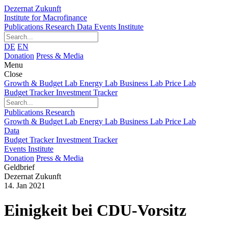
Dezernat Zukunft
Institute for Macrofinance
Publications
Research
Data
Events
Institute
DE
EN
Donation
Press & Media
Menu
Close
Growth & Budget Lab
Energy Lab
Business Lab
Price Lab
Budget Tracker
Investment Tracker
Publications
Research
Growth & Budget Lab
Energy Lab
Business Lab
Price Lab
Data
Budget Tracker
Investment Tracker
Events
Institute
Donation
Press & Media
Geldbrief
Dezernat Zukunft
14. Jan 2021
Einigkeit bei CDU-Vorsitz