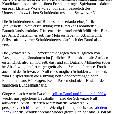
Kandidaten lassen sich in ihren Formulierungen Spielraum – daher
ein paar klärende Worte vorab, vor allem bezüglich des
Unterschieds zwischen Schuldenbremse und Schwarzer Null.
Die Schuldenbremse auf Bundesebene erlaubt eine jährliche
„strukturelle“ Neuverschuldung von 0,35% des nominellen
Bruttoinlandsprodukts. Dies entspricht rund zwölf Milliarden Euro
pro Jahr. Zusätzlich erlaubt sie Mehrausgaben im Abschwung.
Selbst mit aktivierter Schuldenbremse darf sich der Bund also
verschulden.
Die „Schwarze Null“ bezeichnet dagegen den Ausgleich von
Ausgaben und Einnahmen im jährlichen Bundeshaushalt: Auf den
ersten Blick also ein Korsett, das rund ein Dutzend Milliarden (oder
im Abschwung mehr) enger greift als die Schuldenbremse. Doch
auch mit der Schwarzen Null ist es möglich Schulden zu machen,
zum Beispiel durch die Nutzung von Sondervermögen oder
Entnahmen aus Rücklagen. Beide Posten sind nicht Bestand des
jährlichen Bundeshaushalts.
Ginge es nach Armin
Laschet
sollten Bund und Länder ab 2024
wieder ausgeglichene Haushalte — also die Schwarze Null—
ausweisen. Auch Friedrich
Merz
hält die Schwarze Null
perspektivisch
für erreichbar
. Wichtig ist ihm jedoch, dass
ab dem
Jahr 2022
die Schuldenbremse wieder greift. Darüber hinaus soll bis