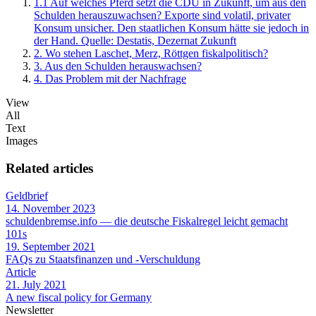
1.1
Auf welches Pferd setzt die CDU in Zukunft, um aus den
Schulden herauszuwachsen? Exporte sind volatil, privater
Konsum unsicher. Den staatlichen Konsum hätte sie jedoch in
der Hand. Quelle: Destatis, Dezernat Zukunft
2.
Wo stehen Laschet, Merz, Röttgen fiskalpolitisch?
3.
Aus den Schulden herauswachsen?
4.
Das Problem mit der Nachfrage
View
All
Text
Images
Related articles
Geldbrief
14. November 2023
schuldenbremse.info — die deutsche Fiskalregel leicht gemacht
101s
19. September 2021
FAQs zu Staatsfinanzen und -Verschuldung
Article
21. July 2021
A new fiscal policy for Germany
Newsletter