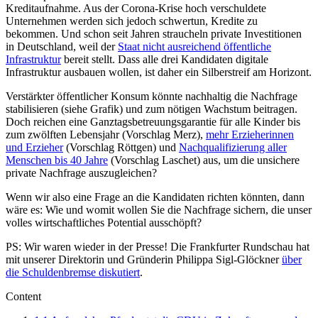
Kreditaufnahme. Aus der Corona-Krise hoch verschuldete
Unternehmen werden sich jedoch schwertun, Kredite zu
bekommen. Und schon seit Jahren straucheln private Investitionen
in Deutschland, weil der
Staat nicht ausreichend öffentliche
Infrastruktur
bereit stellt. Dass alle drei Kandidaten digitale
Infrastruktur ausbauen wollen, ist daher ein Silberstreif am Horizont.
Verstärkter öffentlicher Konsum könnte nachhaltig die Nachfrage
stabilisieren (siehe Grafik) und zum nötigen Wachstum beitragen.
Doch reichen eine Ganztagsbetreuungsgarantie für alle Kinder bis
zum zwölften Lebensjahr (Vorschlag Merz),
mehr Erzieherinnen
und Erzieher
(Vorschlag Röttgen) und
Nachqualifizierung aller
Menschen bis 40 Jahre
(Vorschlag Laschet) aus, um die unsichere
private Nachfrage auszugleichen?
Wenn wir also eine Frage an die Kandidaten richten könnten, dann
wäre es: Wie und womit wollen Sie die Nachfrage sichern, die unser
volles wirtschaftliches Potential ausschöpft?
PS: Wir waren wieder in der Presse! Die Frankfurter Rundschau hat
mit unserer Direktorin und Gründerin Philippa Sigl-Glöckner
über
die Schuldenbremse diskutiert
.
Content