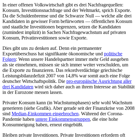
In einer offenen Volkswirtschaft gibt es drei Nachfragequellen:
Konsum, Investitionsnachfrage und der Weltmarkt, sprich Exporte.
Da die Schuldenbremse und die Schwarze Null — welche alle drei
Kandidaten in gewisser Form befürworten — öffentlichen Konsum
und staatliche Investitionen begrenzen, setzen die Kandidaten
(zumindest implizit) in Sachen Nachfragewachstum auf privaten
Konsum, Privatinvestitionen sowie Exporte.
Dies gibt uns zu denken auf. Denn ein permanenter
Exportüberschuss hat signifikante ökonomische und
politische
Folgen
: Wenn unsere Handelspartner immer mehr Geld ausgeben
als sie einnehmen, müssen sie sich immer weiter verschulden, um
die Exporte zu finanzieren. Das rekordverdächtige griechische
Leistungsbilanzdefizit 2007 von 14,8% war somit auch eine Folge
deutscher Wirtschaftspolitik. Die
pro-europäische Ausrichtung aller
drei Kandidaten
wird sich daher auch an ihrem Interesse an Stabilität
in der Eurozone messen lassen.
Privater Konsum kann (in Wachstumsphasen) sehr wohl Wachstum
generieren (siehe Grafik). Aber gerade seit der Finanzkrise von 2008
sind
Median-Einkommen eingebrochen
. Während der Corona-
Pandemie haben
untere Einkommensgruppen
, die eine hohe
Konsumneigung haben, erneut eingebüßt.
Bleiben private Investitionen. Private Investitionen erfordern oft