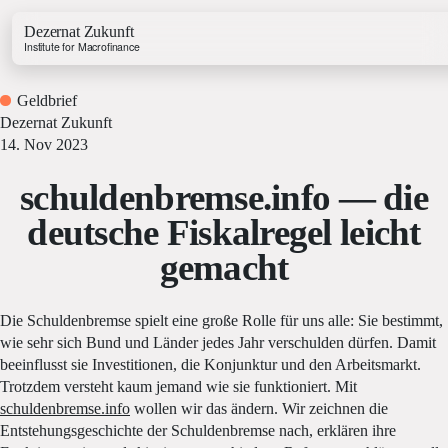
Dezernat Zukunft
Institute for Macrofinance
Geldbrief
Dezernat Zukunft
14. Nov 2023
schuldenbremse.info — die
Growth & Budget Lab
deutsche Fiskalregel leicht
Energy Lab
gemacht
Business Lab
Price Lab
Die Schuldenbremse spielt eine große Rolle für uns alle: Sie bestimmt,
wie sehr sich Bund und Länder jedes Jahr verschulden dürfen. Damit
Budget Tracker
beeinflusst sie Investitionen, die Konjunktur und den Arbeitsmarkt.
Investment Tracker
Trotzdem versteht kaum jemand wie sie funktioniert. Mit
schuldenbremse.info
wollen wir das ändern. Wir zeichnen die
Entstehungsgeschichte der Schuldenbremse nach, erklären ihre