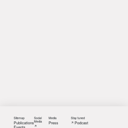
Sitemap
Social
Media
Stay tuned
Media
Publications
Press
Podcast
Events