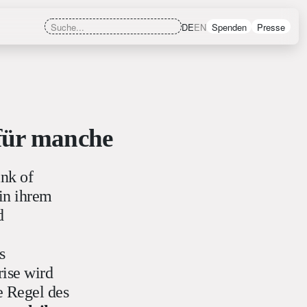
DE
EN
Spenden
Presse
 für manche
nk of
in ihrem
d
s
rise wird
e Regel des