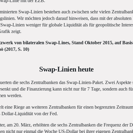
Swap-Linie mit der EZB.
nierten Swap-Linien bestehen auch zwischen sehr vielen Zentralbank
gslinien. Wir möchten jedoch darauf hinweisen, dass mit der absolute
wap-Linien weniger für globale Liquidität als für geopolitische Interes
rafik zeigt.
zwerk von bilateralen Swap-Lines, Stand Oktober 2015, auf Basi
ò (2017, S. 10)
Swap-Linien heute
erten die sechs Zentralbanken das Swap-Linien-Paket. Zwei Aspekte 
senkt und die Finanzierung kann nicht nur für 7 Tage, sondern auch fü
en werden.
lt eine Riege an weiteren Zentralbanken für einen begrenzten Zeitrau
 Dollar-Liquidität von der Fed.
ter, am 20. März, erhöhten die sechs Zentralbanken die Frequenz der D
 nicht nur einmal die Woche US-Dollar bei ihrer eigenen Zentralban