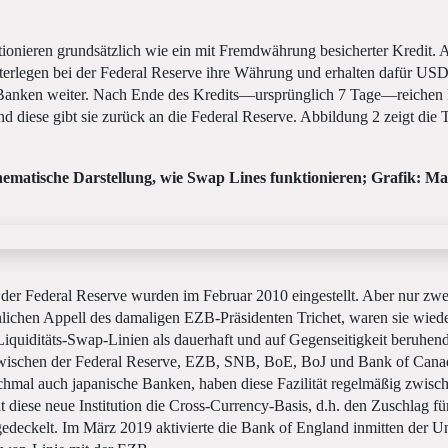
ionieren grundsätzlich wie ein mit Fremdwährung besicherter Kredit. 
terlegen bei der Federal Reserve ihre Währung und erhalten dafür USD
e Banken weiter. Nach Ende des Kredits—ursprünglich 7 Tage—reiche
 diese gibt sie zurück an die Federal Reserve. Abbildung 2 zeigt die T
ematische Darstellung, wie Swap Lines funktionieren; Grafik: M
der Federal Reserve wurden im Februar 2010 eingestellt. Aber nur zwe
lichen Appell des damaligen EZB-Präsidenten Trichet, waren sie wiede
iquiditäts-Swap-Linien als dauerhaft und auf Gegenseitigkeit beruhen
 zwischen der Federal Reserve, EZB, SNB, BoE, BoJ und Bank of Cana
mal auch japanische Banken, haben diese Fazilität regelmäßig zwis
at diese neue Institution die Cross-Currency-Basis, d.h. den Zuschlag fü
edeckelt. Im März 2019 aktivierte die Bank of England inmitten der U