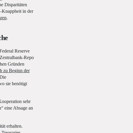
e Disparitäten
D-Knappheit in der
hren
.
che
 Federal Reserve
r Zentralbank-Repo
schen Gründen
ch zu Beginn der
 Die
o sie benötigt
 Kooperation sehr
n“ eine Absage an
ät erhalten.
 Treasuries