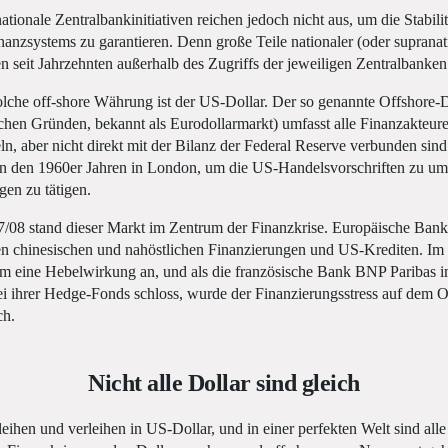
tionale Zentralbankinitiativen reichen jedoch nicht aus, um die Stabilit
anzsystems zu garantieren. Denn große Teile nationaler (oder supranat
seit Jahrzehnten außerhalb des Zugriffs der jeweiligen Zentralbanken
solche off-shore Währung ist der US-Dollar. Der so genannte Offshore-
schen Gründen, bekannt als Eurodollarmarkt) umfasst alle Finanzakteure
n, aber nicht direkt mit der Bilanz der Federal Reserve verbunden sin
 in den 1960er Jahren in London, um die US-Handelsvorschriften zu 
gen zu tätigen.
7/08 stand dieser Markt im Zentrum der Finanzkrise. Europäische Ban
n chinesischen und nahöstlichen Finanzierungen und US-Krediten. Im
m eine Hebelwirkung an, und als die französische Bank BNP Paribas 
i ihrer Hedge-Fonds schloss, wurde der Finanzierungsstress auf dem O
ch.
Nicht alle Dollar sind gleich
ihen und verleihen in US-Dollar, und in einer perfekten Welt sind alle