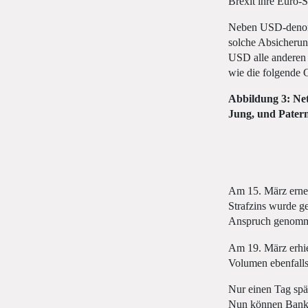
Brexit ihre Euro-
Neben USD-denomi
solche Absicherun
USD alle anderen S
wie die folgende G
Abbildung 3: Net
Jung, und Patern
Am 15. März erneu
Strafzins wurde ge
Anspruch genomm
Am 19. März erhie
Volumen ebenfalls
Nur einen Tag spä
Nun können Banken