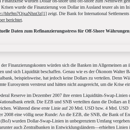
en Finanzkrise wurden Dollar on-shore und off-shore zum Nennwert geh
Krisen wurde die Finanzierung von Dollar im Ausland teurer als im Inl
e://hhr9m7QjxaNhnt3z
[1]
zeigt. Die Bank for International Settlements 
ber berichtet
.
uelle Daten zum Refinanzierungsstress für Off-Shore Währungen
 der Finanzierungskosten würden sich die Banken im Allgemeinen an ih
n und sich Liquidität beschaffen. Genau wie es der Ökonom Walter Ba
albank, beispielsweise, hat jedoch keine Dollars zu verteilen. Denn W
amte Eurosystem verstreut und hätten nicht ausgereicht, um die Krise 
ederal Reserve im Dezember 2007 ihre ersten Liquiditäts-Swap-Linien
ationalbank erteilt. Die EZB und SNB verteilten dann die Dollars an 
eichen. Während diese erste Linie auf 20 Mrd. USD bzw. 4 Mrd. USD 
er 2008 eine völlig neue Runde: An die EZB, die SNB, die Bank of E
n (BoJ) wurden Dollar-Swap-Linien in unbegrenztem Umfang vergeben,
unter auch Zentralbanken in Entwicklungsländern—erhielten Linien i