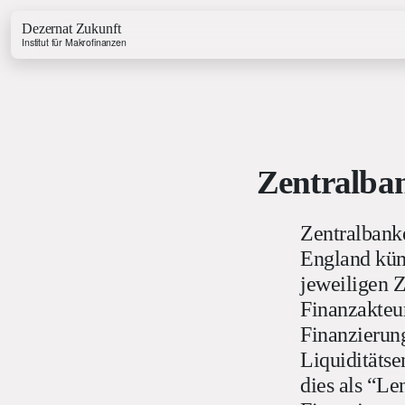
Dezernat Zukunft
Institut für Makrofinanzen
Zentralban
Growth & Budget Lab
Energy Lab
Zentralbank
Business Lab
Price Lab
England küm
jeweiligen Z
Finanzakteu
Haushaltstracker
Finanzierung
Investitionstracker
Liquiditätse
dies als “Le