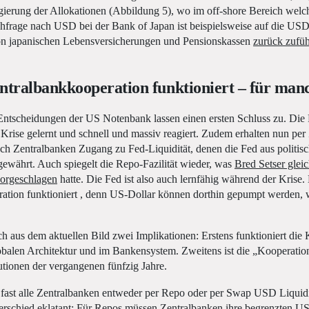
ierung der Allokationen (Abbildung 5), wo im off-shore Bereich welch
chfrage nach USD bei der Bank of Japan ist beispielsweise auf die US
on japanischen Lebensversicherungen und Pensionskassen
zurück zufü
ntralbankkooperation funktioniert – für man
Entscheidungen der US Notenbank lassen einen ersten Schluss zu. Die
n Krise gelernt und schnell und massiv reagiert. Zudem erhalten nun pe
ch Zentralbanken Zugang zu Fed-Liquidität, denen die Fed aus politi
ewährt. Auch spiegelt die Repo-Fazilität wieder, was
Bred Setser glei
orgeschlagen
hatte. Die Fed ist also auch lernfähig während der Krise.
ation funktioniert , denn US-Dollar können dorthin gepumpt werden, w
h aus dem aktuellen Bild zwei Implikationen: Erstens funktioniert die
lobalen Architektur und im Bankensystem. Zweitens ist die „Kooperatio
itutionen der vergangenen fünfzig Jahre.
ast alle Zentralbanken entweder per Repo oder per Swap USD Liquidit
terschied eklatant: Für Repos müssen Zentralbanken ihre begrenzten US