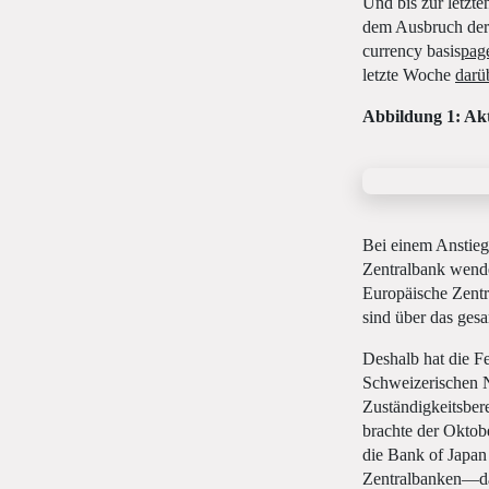
Und bis zur letzt
dem Ausbruch der 
currency basis
pag
letzte Woche
darü
Abbildung 1: Akt
Bei einem Anstieg
Zentralbank wende
Europäische Zentr
sind über das ges
Deshalb hat die F
Schweizerischen N
Zuständigkeitsber
brachte der Oktob
die Bank of Japa
Zentralbanken—dar