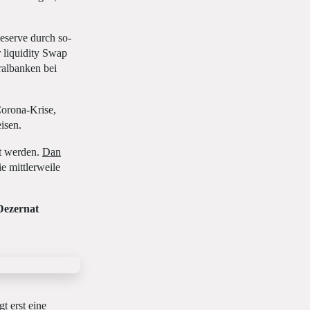
eserve durch so-
 liquidity Swap
ralbanken bei
Corona-Krise,
isen.
gt werden.
Dan
 mittlerweile
Dezernat
t erst eine