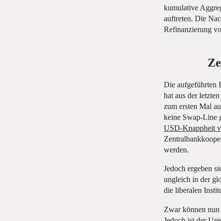
kumulative Aggreg
auftreten. Die Na
Refinanzierung v
Ze
Die aufgeführten 
hat aus der letzte
zum ersten Mal au
keine Swap-Line g
USD-Knappheit v
Zentralbankkooper
werden.
Jedoch ergeben sic
ungleich in der g
die liberalen Inst
Zwar können nun f
Jedoch ist der Un