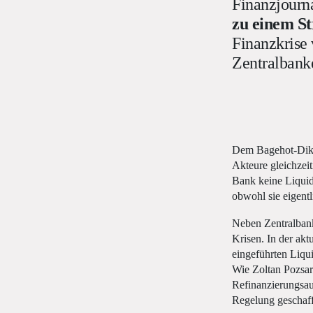
Finanzjourna
zu einem St
Finanzkrise
Zentralbank
Dem Bagehot-Diktu
Akteure gleichzeit
Bank keine Liquidi
obwohl sie eigent
Neben Zentralbank
Krisen. In der akt
eingeführten Liqui
Wie Zoltan Pozsar
Refinanzierungsaus
Regelung geschaffe