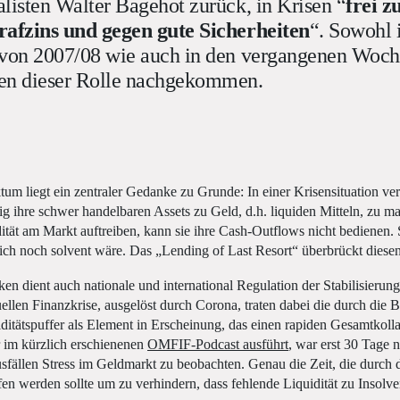
listen Walter Bagehot zurück, in Krisen “
frei z
rafzins und gegen gute Sicherheiten
“. Sowohl 
 von 2007/08 wie auch in den vergangenen Woch
en dieser Rolle nachgekommen.
m liegt ein zentraler Gedanke zu Grunde: In einer Krisensituation ver
ig ihre schwer handelbaren Assets zu Geld, d.h. liquiden Mitteln, zu 
tät am Markt auftreiben, kann sie ihre Cash-Outflows nicht bedienen. Sie
lich noch solvent wäre. Das „Lending of Last Resort“ überbrückt diese
en dient auch nationale und international Regulation der Stabilisierun
uellen Finanzkrise, ausgelöst durch Corona, traten dabei die durch die 
ditätspuffer als Element in Erscheinung, das einen rapiden Gesamtkolla
 im kürzlich erschienenen
OMFIF-Podcast ausführt
, war erst 30 Tage 
fällen Stress im Geldmarkt zu beobachten. Genau die Zeit, die durch d
n werden sollte um zu verhindern, dass fehlende Liquidität zu Insolve