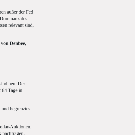
en außer der Fed
n Dominanz des
sen relevant sind,
s von Denbee,
sind neu: Der
r 84 Tage in
m und begrenztes
ollar-Auktionen.
k nachfragen,