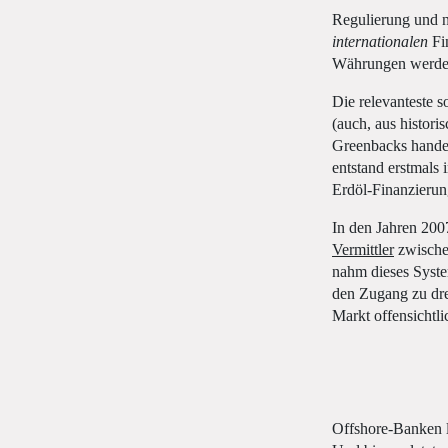
Regulierung und na
internationalen
Fin
Währungen werden 
Die relevanteste 
(auch, aus histori
Greenbacks handel
entstand erstmals
Erdöl-Finanzierun
In den Jahren 200
Vermittler
zwische
nahm dieses Syste
den Zugang zu dre
Markt offensichtli
Offshore-Banken le