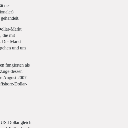
ät des
ionaler)
 gehandelt.
Dollar-Markt
, die mit
d. Der Markt
umgehen und um
ken
fungierten als
 Zuge dessen
im August 2007
ffshore-Dollar-
 US-Dollar gleich.