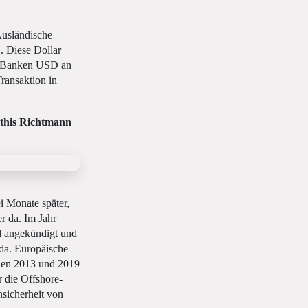
Ausländische
. Diese Dollar
n Banken USD an
ransaktion in
athis Richtmann
i Monate später,
r da. Im Jahr
d angekündigt und
da. Europäische
chen 2013 und 2019
r die Offshore-
nsicherheit von