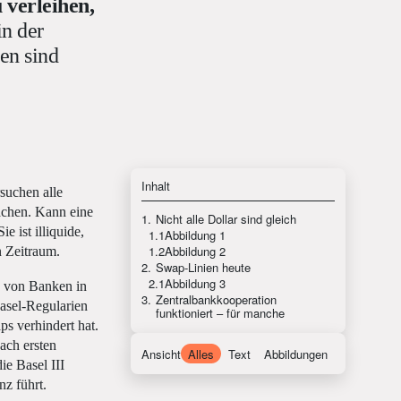
u verleihen,
in der
en sind
Inhalt
suchen alle
machen. Kann eine
1.
Nicht alle Dollar sind gleich
 ist illiquide,
1.1
Abbildung 1
1.2
Abbildung 2
n Zeitraum.
2.
Swap-Linien heute
2.1
Abbildung 3
g von Banken in
3.
Zentralbankkooperation
Basel-Regularien
funktioniert – für manche
ps verhindert hat.
nach ersten
Ansicht
Alles
Text
Abbildungen
ie Basel III
nz führt.