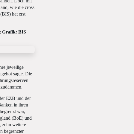
andelt. Doch mit
and, wie die cross
(BIS) hat erst
; Grafik: BIS
re jeweilige
gehot sagte. Die
ährungsreserven
einzudämmen.
 der EZB und der
Banken in ihren
begrenzt war,
ngland (BoE) und
 zehn weitere
n begrenzter