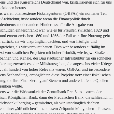
ens und des Kaiserreichs Deutschland war, kristallisierten sich für uns
Lektionen heraus.
ns waren bilanzexterne Fiskalagenturen (OBFAs) ein normaler Teil
r Architektur, insbesondere wenn die Finanzpolitik durch
denbremsen oder andere Hindernisse für die Ausgabe von
sschulden eingeschränkt war, wie es für Preußen zwischen 1820 und
und erneut zwischen 1860 und 1866 der Fall war. Ihre Nutzung geht
r zurück, als wir ursprünglich dachten, und war häufiger und
greicher, als wir vermutet hatten. Dies war besonders auffällig im
xt von staatlichen Projekten mit hoher Priorität, wie bspw. Straßen,
bahnen und Kanäle, der Bau städtischer Infrastruktur für ein schnelles
kerungszuwachses oder Militärausgaben, die angesichts vieler Kriege
. Jahrhundert von hoher Relevanz waren. OBFAs, und insbesondere
ens Seehandlung, ermöglichten diese Projekte trotz einer fiskalischen
ng, die ihre Finanzierung auf Steuern und andere laufende Quellen
ränken wollte.
ens war die Wirksamkeit der Zentralbank Preußens – zuerst der
isch Königlichen Bank, dann der Preußischen Bank, die schließlich in
eichsbank überging – gemischter, als wir ursprünglich dachten.
nd ihrer „öffentlichen“ – zu diesem Zeitpunkt königlichen – Phasen,