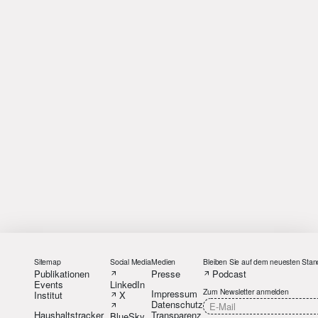
Sitemap
Social Media
Medien
Bleiben Sie auf dem neuesten Stan
Publikationen
Presse
Podcast
Events
LinkedIn
Zum Newsletter anmelden
Impressum
Institut
X
Datenschutz
Haushaltstracker
Transparenz
BlueSky