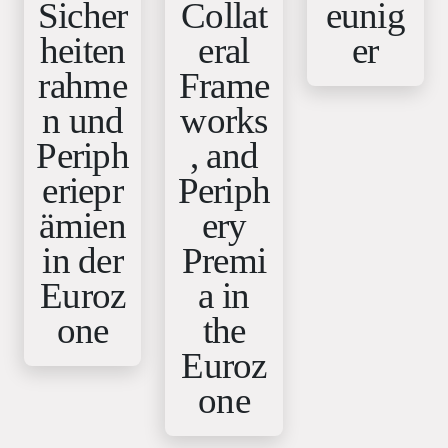
Sicher
Collat
eunig
heiten
eral
er
rahme
Frame
n und
works
Periph
, and
eriepr
Periph
ämien
ery
in der
Premi
Euroz
a in
one
the
Euroz
one