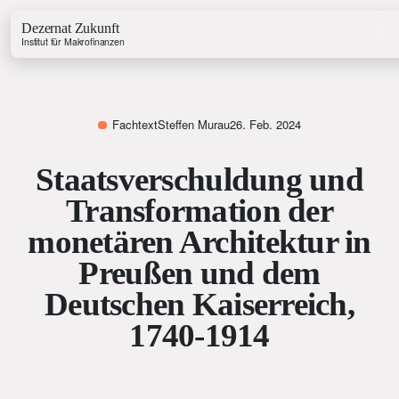
Dezernat Zukunft
Institut für Makrofinanzen
Fachtext
Steffen Murau
26. Feb. 2024
Staatsverschuldung und
Growth & Budget Lab
Transformation der
Energy Lab
Business Lab
monetären Architektur in
Price Lab
Preußen und dem
Deutschen Kaiserreich,
Haushaltstracker
1740-1914
Investitionstracker