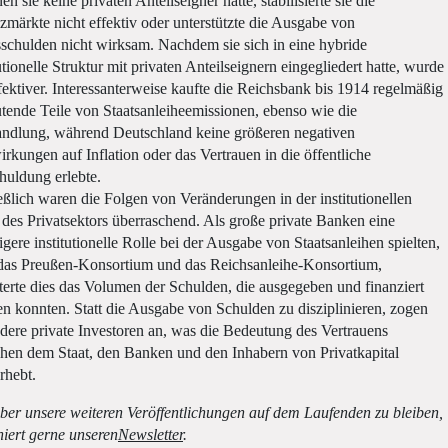
en sie keine privaten Anteilseigner hatte, stabilisierte sie die
zmärkte nicht effektiv oder unterstützte die Ausgabe von
sschulden nicht wirksam. Nachdem sie sich in eine hybride
tutionelle Struktur mit privaten Anteilseignern eingegliedert hatte, wurde
ffektiver. Interessanterweise kaufte die Reichsbank bis 1914 regelmäßig
tende Teile von Staatsanleiheemissionen, ebenso wie die
ndlung, während Deutschland keine größeren negativen
rkungen auf Inflation oder das Vertrauen in die öffentliche
huldung erlebte.
eßlich waren die Folgen von Veränderungen in der institutionellen
 des Privatsektors überraschend. Als große private Banken eine
igere institutionelle Rolle bei der Ausgabe von Staatsanleihen spielten,
das Preußen-Konsortium und das Reichsanleihe-Konsortium,
terte dies das Volumen der Schulden, die ausgegeben und finanziert
n konnten. Statt die Ausgabe von Schulden zu disziplinieren, zogen
ndere private Investoren an, was die Bedeutung des Vertrauens
hen dem Staat, den Banken und den Inhabern von Privatkapital
rhebt.
er unsere weiteren Veröffentlichungen auf dem Laufenden zu bleiben,
iert gerne unseren
Newsletter
.