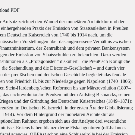
load PDF
r Aufsatz zeichnet den Wandel der monetären Architektur und der
 einhergehenden Praxis der Emission von Staatsanleihen in Preußen
em Deutschen Kaiserreich von 1740 bis 1914 nach, um die
enössischen Vorstellungen über das angemessene Verhältnis zwischen
inanzministerium, der Zentralbank und dem privaten Bankensystem
agen der Emission von Staatsschulden zu beleuchten. Dazu werden
Institutionen als „Protagonisten“ diskutiert – die Preußisch Königliche
 die Seehandlung und die Disconto-Gesellschaft – und durch vier
n der preußischen und deutschen Geschichte begleitet: das feudale
en von Friedrich II. bis zur Niederlage gegen Napoleon (1740–1806);
en Stein-Hardenberg’schen Reformen bis zur Märzrevolution (1807–
; das nachrevolutionäre Preußen mit dem Aufstieg Bismarcks, seinen
Kriegen und der Gründung des Deutschen Kaiserreiches (1849–1871);
reußen im Deutschen Kaiserreich in der ersten Ära der Globalisierung
–1914). Vor dem Hintergrund der monetären Architektur als
ptionellem Rahmen ergeben sich aus der Analyse drei wesentliche
ntnisse. Erstens haben bilanzexterne Fiskalagenturen (off-balance-
 fiscal agencies, OBFAs) schon eine Schlüsselrolle bei der Emission