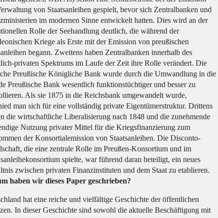
erwaltung von Staatsanleihen gespielt, bevor sich Zentralbanken und
zministerien im modernen Sinne entwickelt hatten. Dies wird an der
tutionellen Rolle der Seehandlung deutlich, die während der
eonischen Kriege als Erste mit der Emission von preußischen
sanleihen begann. Zweitens haben Zentralbanken innerhalb des
tlich-privaten Spektrums im Laufe der Zeit ihre Rolle verändert. Die
liche Preußische Königliche Bank wurde durch die Umwandlung in die
de Preußische Bank wesentlich funktionstüchtiger und besser zu
ollieren. Als sie 1875 in die Reichsbank umgewandelt wurde,
hied man sich für eine vollständig private Eigentümerstruktur. Drittens
en die wirtschaftliche Liberalisierung nach 1848 und die zunehmende
ndige Nutzung privater Mittel für die Kriegsfinanzierung zum
mmen der Konsortialemission von Staatsanleihen. Die Disconto-
lschaft, die eine zentrale Rolle im Preußen-Konsortium und im
sanleihekonsortium spielte, war führend daran beteiligt, ein neues
ltnis zwischen privaten Finanzinstituten und dem Staat zu etablieren.
m haben wir dieses Paper geschrieben?
chland hat eine reiche und vielfältige Geschichte der öffentlichen
zen. In dieser Geschichte sind sowohl die aktuelle Beschäftigung mit