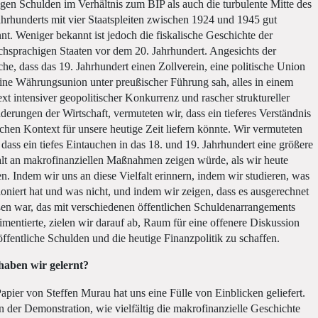
igen Schulden im Verhältnis zum BIP als auch die turbulente Mitte des
ahrhunderts mit vier Staatspleiten zwischen 1924 und 1945 gut
nt. Weniger bekannt ist jedoch die fiskalische Geschichte der
chsprachigen Staaten vor dem 20. Jahrhundert. Angesichts der
che, dass das 19. Jahrhundert einen Zollverein, eine politische Union
ine Währungsunion unter preußischer Führung sah, alles in einem
xt intensiver geopolitischer Konkurrenz und rascher struktureller
derungen der Wirtschaft, vermuteten wir, dass ein tieferes Verständnis
ichen Kontext für unsere heutige Zeit liefern könnte. Wir vermuteten
 dass ein tiefes Eintauchen in das 18. und 19. Jahrhundert eine größere
alt an makrofinanziellen Maßnahmen zeigen würde, als wir heute
n. Indem wir uns an diese Vielfalt erinnern, indem wir studieren, was
ioniert hat und was nicht, und indem wir zeigen, dass es ausgerechnet
en war, das mit verschiedenen öffentlichen Schuldenarrangements
imentierte, zielen wir darauf ab, Raum für eine offenere Diskussion
öffentliche Schulden und die heutige Finanzpolitik zu schaffen.
haben wir gelernt?
apier von Steffen Murau hat uns eine Fülle von Einblicken geliefert.
 der Demonstration, wie vielfältig die makrofinanzielle Geschichte