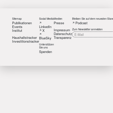
Sitemap
Social Media
Medien
Bleiben Sie auf dem neuesten Stan
Publikationen
Presse
Podcast
Events
LinkedIn
Zum Newsletter anmelden
Impressum
Institut
X
Datenschutz
Haushaltstracker
Transparenz
BlueSky
Investitionstracker
Unterstützen
Sie uns
Spenden