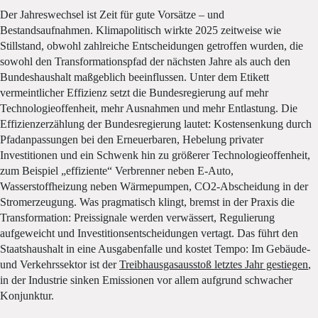
Der Jahreswechsel ist Zeit für gute Vorsätze – und
Bestandsaufnahmen. Klimapolitisch wirkte 2025 zeitweise wie
Stillstand, obwohl zahlreiche Entscheidungen getroffen wurden, die
sowohl den Transformationspfad der nächsten Jahre als auch den
Bundeshaushalt maßgeblich beeinflussen. Unter dem Etikett
vermeintlicher Effizienz setzt die Bundesregierung auf mehr
Technologieoffenheit, mehr Ausnahmen und mehr Entlastung. Die
Effizienzerzählung der Bundesregierung lautet: Kostensenkung durch
Pfadanpassungen bei den Erneuerbaren, Hebelung privater
Investitionen und ein Schwenk hin zu größerer Technologieoffenheit,
zum Beispiel „effiziente“ Verbrenner neben E-Auto,
Wasserstoffheizung neben Wärmepumpen, CO2-Abscheidung in der
Stromerzeugung. Was pragmatisch klingt, bremst in der Praxis die
Transformation: Preissignale werden verwässert, Regulierung
aufgeweicht und Investitionsentscheidungen vertagt. Das führt den
Staatshaushalt in eine Ausgabenfalle und kostet Tempo: Im Gebäude-
und Verkehrssektor ist der
Treibhausgasausstoß letztes Jahr gestiegen
,
in der Industrie sinken Emissionen vor allem aufgrund schwacher
Konjunktur.