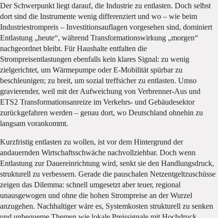
Der Schwerpunkt liegt darauf, die Industrie zu entlasten. Doch selbst
dort sind die Instrumente wenig differenziert und wo – wie beim
Industriestrompreis – Investitionsauflagen vorgesehen sind, dominiert
Entlastung „heute“, während Transformationswirkung „morgen“
nachgeordnet bleibt. Für Haushalte entfalten die
Strompreisentlastungen ebenfalls kein klares Signal: zu wenig
zielgerichtet, um Wärmepumpe oder E-Mobilität spürbar zu
beschleunigen; zu breit, um sozial treffsicher zu entlasten. Umso
gravierender, weil mit der Aufweichung von Verbrenner-Aus und
ETS2 Transformationsanreize im Verkehrs- und Gebäudesektor
zurückgefahren werden – genau dort, wo Deutschland ohnehin zu
langsam vorankommt.
Kurzfristig entlasten zu wollen, ist vor dem Hintergrund der
andauernden Wirtschaftsschwäche nachvollziehbar. Doch wenn
Entlastung zur Dauereinrichtung wird, senkt sie den Handlungsdruck,
strukturell zu verbessern. Gerade die pauschalen Netzentgeltzuschüsse
zeigen das Dilemma: schnell umgesetzt aber teuer, regional
unausgewogen und ohne die hohen Strompreise an der Wurzel
anzugehen. Nachhaltiger wäre es, Systemkosten strukturell zu senken
und unbequeme Themen wie lokale Preissignale mit Hochdruck