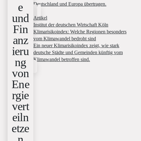
e
Deutschland und Europa übertragen.
und
Artikel
Institut der deutschen Wirtschaft Köln
Fin
Klimarisikoindex: Welche Regionen besonders
anz
vom Klimawandel bedroht sind
Ein neuer Klimarisikoindex zeigt, wie stark
ieru
deutsche Städte und Gemeinden künftig vom
ng
Klimawandel betroffen sind.
von
Ene
rgie
vert
eiln
etze
n