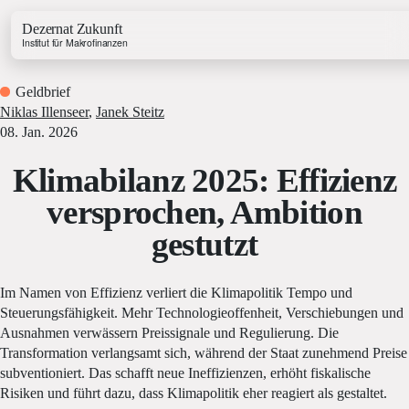
Dezernat Zukunft
Institut für Makrofinanzen
Geldbrief
Niklas Illenseer
,
Janek Steitz
08. Jan. 2026
Klimabilanz 2025: Effizienz
Growth & Budget Lab
versprochen, Ambition
Energy Lab
gestutzt
Business Lab
Price Lab
Im Namen von Effizienz verliert die Klimapolitik Tempo und
Steuerungsfähigkeit. Mehr Technologieoffenheit, Verschiebungen und
Haushaltstracker
Ausnahmen verwässern Preissignale und Regulierung. Die
Investitionstracker
Transformation verlangsamt sich, während der Staat zunehmend Preise
subventioniert. Das schafft neue Ineffizienzen, erhöht fiskalische
Risiken und führt dazu, dass Klimapolitik eher reagiert als gestaltet.