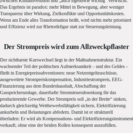
zwischen Klimainvestition und „auch irgendwie wichtig“ verwischt.
Das Ergebnis ist paradox: mehr Mittel in Bewegung, aber weniger
Transparenz über Wirkung, Zielkonflikte und Opportunitätskosten.
Wenn am Ende alles Transformation heißt, wird nichts mehr priorisiert
und Effizienz wird zur Rhetorikfigur statt zur Steuerungsleistung.
Der Strompreis wird zum Allzweckpflaster
Der sichtbarste Kurswechsel liegt in der Maßnahmenstruktur. Ein
wachsender Teil der politischen Aufmerksamkeit – und des Geldes –
fließt in Energiepreissubventionen: neue Netzentgeltzuschüsse,
ausgeweitete Strompreiskompensation, Industriestrompreis, EEG-
Finanzierung aus dem Bundeshaushalt, Abschaffung der
Gasspeicherumlage, dauerhafte Stromsteuerabsenkung für das
produzierende Gewerbe. Der Strompreis soll „in der Breite“ sinken,
dadurch gleichzeitig Wettbewerbsfähigkeit sichern, Elektrifizierung
ankurbeln und Belastungen abfedern. Damit ist er strukturell
überladen: Er wird als Kompensations- und Elektrifizierungsinstrument
verkauft, ohne eine der beiden Rollen konsequent auszufüllen.