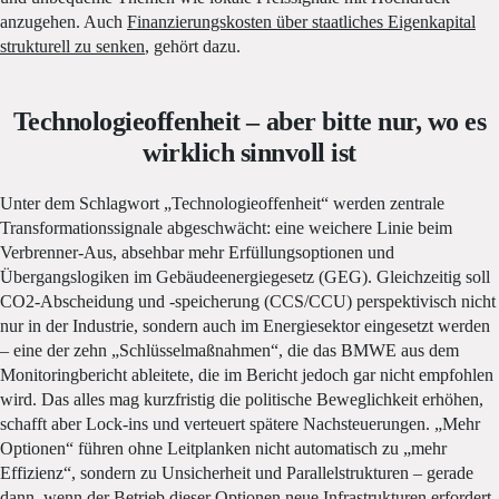
anzugehen. Auch
Finanzierungskosten über staatliches Eigenkapital
strukturell zu senken
, gehört dazu.
Technologieoffenheit – aber bitte nur, wo es
wirklich sinnvoll ist
Unter dem Schlagwort „Technologieoffenheit“ werden zentrale
Transformationssignale abgeschwächt: eine weichere Linie beim
Verbrenner-Aus, absehbar mehr Erfüllungsoptionen und
Übergangslogiken im Gebäudeenergiegesetz (GEG). Gleichzeitig soll
CO2-Abscheidung und -speicherung (CCS/CCU) perspektivisch nicht
nur in der Industrie, sondern auch im Energiesektor eingesetzt werden
– eine der zehn „Schlüsselmaßnahmen“, die das BMWE aus dem
Monitoringbericht ableitete, die im Bericht jedoch gar nicht empfohlen
wird. Das alles mag kurzfristig die politische Beweglichkeit erhöhen,
schafft aber Lock-ins und verteuert spätere Nachsteuerungen. „Mehr
Optionen“ führen ohne Leitplanken nicht automatisch zu „mehr
Effizienz“, sondern zu Unsicherheit und Parallelstrukturen – gerade
dann, wenn der Betrieb dieser Optionen neue Infrastrukturen erfordert.