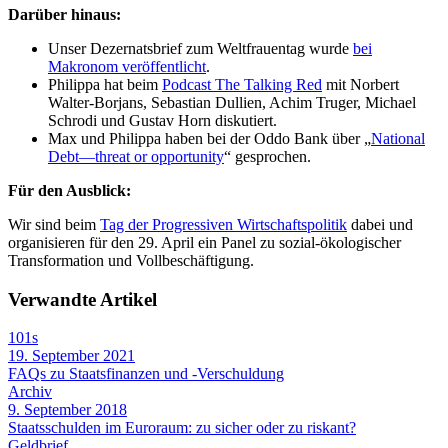
Darüber hinaus:
Unser Dezernatsbrief zum Weltfrauentag wurde
bei
Makronom veröffentlicht
.
Philippa hat beim
Podcast The Talking Red
mit Norbert
Walter-Borjans, Sebastian Dullien, Achim Truger, Michael
Schrodi und Gustav Horn diskutiert.
Max und Philippa haben bei der Oddo Bank über „
National
Debt—threat or opportunity
“ gesprochen.
Für den Ausblick:
Wir sind beim
Tag der Progressiven Wirtschaftspolitik
dabei und
organisieren für den 29. April ein Panel zu sozial-ökologischer
Transformation und Vollbeschäftigung.
Verwandte Artikel
101s
19. September 2021
FAQs zu Staatsfinanzen und -Verschuldung
Archiv
9. September 2018
Staatsschulden im Euroraum: zu sicher oder zu riskant?
Geldbrief