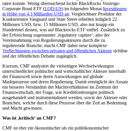
raten konnte. Wenig überraschend lockte BlackRocks Vorzeige-
Corporate Bond ETF (
LQD:US
) im folgenden Monat
Investitionen
in Höhe von 4,3 Milliarden USD an
. Vergleichbare Produkte der
Konkurrenten Vanguard und State Street erhielten lediglich 22
Millionen USD, bzw. 15 Millionen USD, also nur knapp ein
Hundertstel dessen, was auf Blackrocks ETF entfiel. Zusätzlich zu
der Erforschung sogenannter ‚regulatory capture‘, also der
Vereinnahmung von Regulierungsakteuren durch die zu
regulierende Branche, macht CMF daher neue komplexe
Verflechtungen zwischen privaten und öffentlichen Akteure
sichtbar
und der öffentlichen Debatte zugänglich.
Kurzum, CMF analysiert die vielseitigen Wechselwirkungen
unterschiedlicher politischer und wirtschaftlicher Akteure innerhalb
der Finanzwelt sowie deren Auswirkungen auf globale
Marktprozesse und deren Regulierung. Damit ermöglicht der Ansatz
ein besseres Verständnis der Machtverhältnisse im Zentrum der
Finanzwirtschaft, der Frage, wie Kreditforderungen politisch
ausgehandelt und instrumentalisiert werden, sowie der Akteure oder
Branchen, welche durch diese Prozesse über die Zeit an Bedeutung
und Macht gewinnen.
Was ist ‚kritisch‘ an CMF?
CMF ist eher ein ökonomischer als ein politökonomischer