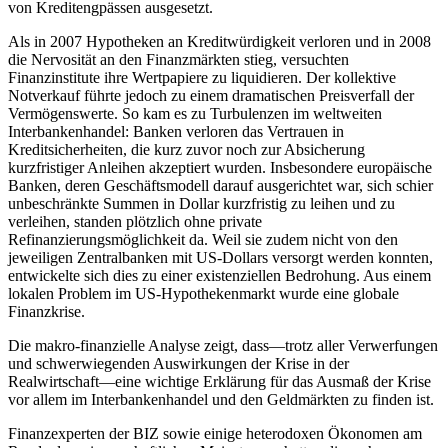
von Kreditengpässen ausgesetzt.
Als in 2007 Hypotheken an Kreditwürdigkeit verloren und in 2008
die Nervosität an den Finanzmärkten stieg, versuchten
Finanzinstitute ihre Wertpapiere zu liquidieren. Der kollektive
Notverkauf führte jedoch zu einem dramatischen Preisverfall der
Vermögenswerte. So kam es zu Turbulenzen im weltweiten
Interbankenhandel: Banken verloren das Vertrauen in
Kreditsicherheiten, die kurz zuvor noch zur Absicherung
kurzfristiger Anleihen akzeptiert wurden. Insbesondere europäische
Banken, deren Geschäftsmodell darauf ausgerichtet war, sich schier
unbeschränkte Summen in Dollar kurzfristig zu leihen und zu
verleihen, standen plötzlich ohne private
Refinanzierungsmöglichkeit da. Weil sie zudem nicht von den
jeweiligen Zentralbanken mit US-Dollars versorgt werden konnten,
entwickelte sich dies zu einer existenziellen Bedrohung. Aus einem
lokalen Problem im US-Hypothekenmarkt wurde eine globale
Finanzkrise.
Die makro-finanzielle Analyse zeigt, dass—trotz aller Verwerfungen
und schwerwiegenden Auswirkungen der Krise in der
Realwirtschaft—eine wichtige Erklärung für das Ausmaß der Krise
vor allem im Interbankenhandel und den Geldmärkten zu finden ist.
Finanzexperten der BIZ sowie einige heterodoxen Ökonomen am