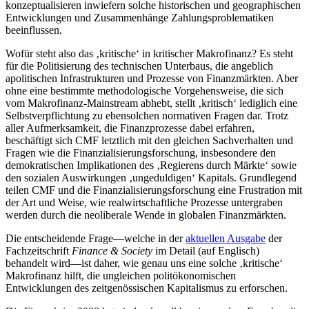
konzeptualisieren inwiefern solche historischen und geographischen
Entwicklungen und Zusammenhänge Zahlungsproblematiken
beeinflussen.
Wofür steht also das ‚kritische‘ in kritischer Makrofinanz? Es steht
für die Politisierung des technischen Unterbaus, die angeblich
apolitischen Infrastrukturen und Prozesse von Finanzmärkten. Aber
ohne eine bestimmte methodologische Vorgehensweise, die sich
vom Makrofinanz-Mainstream abhebt, stellt ‚kritisch‘ lediglich eine
Selbstverpflichtung zu ebensolchen normativen Fragen dar. Trotz
aller Aufmerksamkeit, die Finanzprozesse dabei erfahren,
beschäftigt sich CMF letztlich mit den gleichen Sachverhalten und
Fragen wie die Finanzialisierungsforschung, insbesondere den
demokratischen Implikationen des ‚Regierens durch Märkte‘ sowie
den sozialen Auswirkungen ‚ungeduldigen‘ Kapitals. Grundlegend
teilen CMF und die Finanzialisierungsforschung eine Frustration mit
der Art und Weise, wie realwirtschaftliche Prozesse untergraben
werden durch die neoliberale Wende in globalen Finanzmärkten.
Die entscheidende Frage—welche in der
aktuellen Ausgabe
der
Fachzeitschrift
Finance & Society
im Detail (auf Englisch)
behandelt wird—ist daher, wie genau uns eine solche ‚kritische‘
Makrofinanz hilft, die ungleichen politökonomischen
Entwicklungen des zeitgenössischen Kapitalismus zu erforschen.