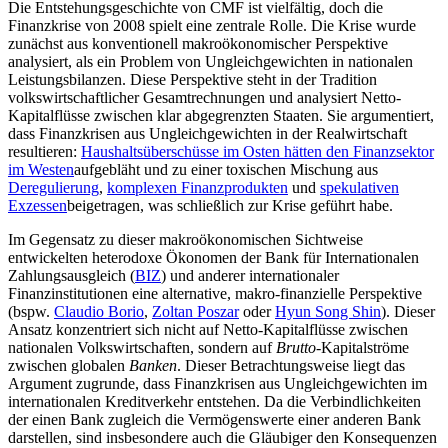
Die Entstehungsgeschichte von CMF ist vielfältig, doch die
Finanzkrise von 2008 spielt eine zentrale Rolle. Die Krise wurde
zunächst aus konventionell makroökonomischer Perspektive
analysiert, als ein Problem von Ungleichgewichten in nationalen
Leistungsbilanzen. Diese Perspektive steht in der Tradition
volkswirtschaftlicher Gesamtrechnungen und analysiert Netto-
Kapitalflüsse zwischen klar abgegrenzten Staaten. Sie argumentiert,
dass Finanzkrisen aus Ungleichgewichten in der Realwirtschaft
resultieren:
Haushaltsüberschüsse im Osten hätten den Finanzsektor
im Westen
aufgebläht und zu einer toxischen Mischung aus
Deregulierung
,
komplexen Finanzprodukten
und
spekulativen
Exzessen
beigetragen, was schließlich zur Krise geführt habe.
Im Gegensatz zu dieser makroökonomischen Sichtweise
entwickelten heterodoxe Ökonomen der Bank für Internationalen
Zahlungsausgleich (
BIZ
) und anderer internationaler
Finanzinstitutionen eine alternative, makro-finanzielle Perspektive
(bspw.
Claudio Borio
,
Zoltan Poszar
oder
Hyun Song Shin
). Dieser
Ansatz konzentriert sich nicht auf Netto-Kapitalflüsse zwischen
nationalen Volkswirtschaften, sondern auf
Brutto
-Kapitalströme
zwischen globalen
Banken
. Dieser Betrachtungsweise liegt das
Argument zugrunde, dass Finanzkrisen aus Ungleichgewichten im
internationalen Kreditverkehr entstehen. Da die Verbindlichkeiten
der einen Bank zugleich die Vermögenswerte einer anderen Bank
darstellen, sind insbesondere auch die Gläubiger den Konsequenzen