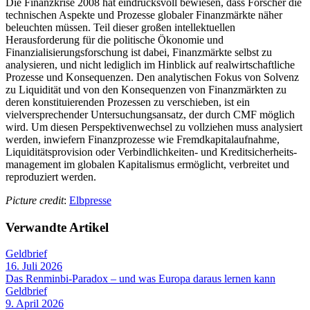
Die Finanzkrise 2008 hat eindrucksvoll bewiesen, dass Forscher die
technischen Aspekte und Prozesse globaler Finanzmärkte näher
beleuchten müssen. Teil dieser großen intellektuellen
Herausforderung für die politische Ökonomie und
Finanzialisierungsforschung ist dabei, Finanzmärkte selbst zu
analysieren, und nicht lediglich im Hinblick auf realwirtschaftliche
Prozesse und Konsequenzen. Den analytischen Fokus von Solvenz
zu Liquidität und von den Konsequenzen von Finanzmärkten zu
deren konstituierenden Prozessen zu verschieben, ist ein
vielversprechender Untersuchungsansatz, der durch CMF möglich
wird. Um diesen Perspektivenwechsel zu vollziehen muss analysiert
werden, inwiefern Finanzprozesse wie Fremdkapitalaufnahme,
Liquiditätsprovision oder Verbindlichkeiten- und Kreditsicherheits-
management im globalen Kapitalismus ermöglicht, verbreitet und
reproduziert werden.
Picture credit
:
Elbpresse
Verwandte Artikel
Geldbrief
16. Juli 2026
Das Renminbi-Paradox – und was Europa daraus lernen kann
Geldbrief
9. April 2026