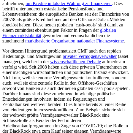
aufnehmen,
um Kredite in lokaler Währung zu finanzieren
. Dies
betrifft unter anderem ostasiatische Pensionsfonds und
Lebensversicherer, die europäische Banken seit der Finanzkrise von
2007/8 als größte Kreditnehmer auf den Offshore-Dollar-Märkten
abgelöst haben. Diese neuen globalen ‘cash-pools‘ sind damit zu
einem zumindest ebenbürtigen Faktor in Fragen der
globalen
Finanzmarktstabilität
geworden und veranschaulichen die
zunehmend
marktbasierte Organisation nationaler Finanzsysteme
.
Vor diesem Hintergrund problematisiert CMF auch den rapiden
Bedeutungs- und Machtgewinn
privater Vermögensverwalter
(asset
manager), welcher in der
wissenschaftlichen Debatte
aufmerksam
verfolgt wird. Seit 2008 haben sich diese privaten Unternehmen zu
einer mächtigen wirtschaftlichen und politischen Instanz entwickelt.
Nicht nur, weil sie enorme Vermögenswerte kontrollieren, sondern
auch, weil sie eine zentrale Rolle in den Offshore-Geschäften
sowohl von Banken als auch der neuen globalen cash-pools spielen.
Darüber hinaus sind diese zunehmend in wichtige politische
Entscheidungen involviert, indem sie Regierungen und
Zentralbanken weltweit beraten. Dies führte bereits zu einer Reihe
von eindeutigen Interessenskonflikten. Zum Beispiel sicherte sich
der weltweit größte Vermögensverwalter BlackRock eine
Schlüsselrolle als Berater der Fed in deren
Anleiheankaufprogrammen im Zuge von COVID-19; eine Rolle in
der BlackRock etwa zum Kauf seiner eigenen Vermögenswerte