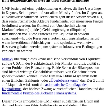
Eine geldpolitische Analyse als theoretische Grundlage
CMF basiert auf einer geldpolitischen Analyse, die ihre Ursprünge
in Keynes, Schumpeter und vor allem Minsky findet. Im Gegensatz
zu volkswirtschaftlichen Textbüchern geht dieser Ansatz davon aus,
dass realwirtschaftliche Akteure fundamental von monetären Fragen
beeinflusst werden. Im Kontext von Unsicherheit ziehen
Marktteilnehmer (liquides) Geld langfristigen (illiquiden)
Investitionen vor. Diese Präferenz für Liquidität ist sowohl
absichernd—liquide Reserven erlauben Zahlungsfähigkeit, selbst
wenn Investitionen fehlschlagen—und spekulativ, wenn etwa
Reserven gehalten werden, um später zu lukrativeren Bedingungen
verliehen zu werden.
Minsky
übertrug dieses keynesianische Verständnis von Liquidität
auf die USA in der Nachkriegszeit. Für Minsky wird Liquidität zu
einem Problem der Bilanzierung. Beide Seiten der Bilanzposition
sind hierbei wichtig: Geldabflüsse müssen von Geldeinnahmen
gedeckt werden können. Diese Einfluss-Abfluss-Dynamik stellt
einen täglichen Zahlungs- oder „
Überlebenszwang
“ dar. Der Zugriff
auf Liquidität wird somit die
axiomatische Grundlage des
Kapitalismus
, der höchste Zwang wirtschaftlichen Handelns und das
fundamentale Prinzip des globalen Finanzsystems
.
Dieser Fokus ermöglicht es CMF, einen substanziellen Bruch mit
der neoklassischen Wirtschaftstheorie zu vollziehen. Dies