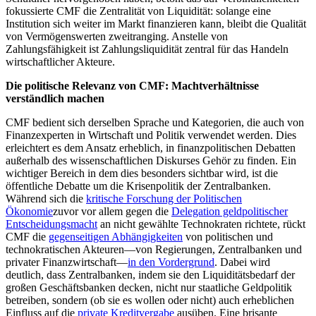
fokussierte CMF die Zentralität von Liquidität: solange eine
Institution sich weiter im Markt finanzieren kann, bleibt die Qualität
von Vermögenswerten zweitranging. Anstelle von
Zahlungsfähigkeit ist Zahlungsliquidität zentral für das Handeln
wirtschaftlicher Akteure.
Die politische Relevanz von CMF: Machtverhältnisse
verständlich machen
CMF bedient sich derselben Sprache und Kategorien, die auch von
Finanzexperten in Wirtschaft und Politik verwendet werden. Dies
erleichtert es dem Ansatz erheblich, in finanzpolitischen Debatten
außerhalb des wissenschaftlichen Diskurses Gehör zu finden. Ein
wichtiger Bereich in dem dies besonders sichtbar wird, ist die
öffentliche Debatte um die Krisenpolitik der Zentralbanken.
Während sich die
kritische Forschung der Politischen
Ökonomie
zuvor vor allem gegen die
Delegation geldpolitischer
Entscheidungsmacht
an nicht gewählte Technokraten richtete, rückt
CMF die
gegenseitigen Abhängigkeiten
von politischen und
technokratischen Akteuren—von Regierungen, Zentralbanken und
privater Finanzwirtschaft—
in den Vordergrund
. Dabei wird
deutlich, dass Zentralbanken, indem sie den Liquiditätsbedarf der
großen Geschäftsbanken decken, nicht nur staatliche Geldpolitik
betreiben, sondern (ob sie es wollen oder nicht) auch erheblichen
Einfluss auf die
private Kreditvergabe
ausüben. Eine brisante