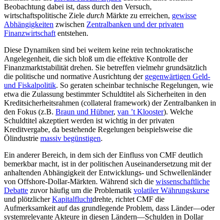
Beobachtung dabei ist, dass durch den Versuch,
wirtschaftspolitische Ziele
durch
Märkte zu erreichen,
gewisse
Abhängigkeiten
zwischen
Zentralbanken und der privaten
Finanzwirtschaft
entstehen.
Diese Dynamiken sind bei weitem keine rein technokratische
Angelegenheit, die sich bloß um die effektive Kontrolle der
Finanzmarktstabilitӓt drehen. Sie betreffen vielmehr grundsätzlich
die politische und normative Ausrichtung der
gegenwärtigen Geld-
und Fiskalpolitik
. So geraten scheinbar technische Regelungen, wie
etwa die Zulassung bestimmter Schuldtitel als Sicherheiten in den
Kreditsicherheitsrahmen (collateral framework) der Zentralbanken in
den Fokus (z.B.
Braun und Hübner
,
van ’t Klooster
). Welche
Schuldtitel akzeptiert werden ist wichtig in der privaten
Kreditvergabe, da bestehende Regelungen beispielsweise die
Ölindustrie
massiv begünstigen
.
Ein anderer Bereich, in dem sich der Einfluss von CMF deutlich
bemerkbar macht, ist in der politischen Auseinandersetzung mit der
anhaltenden Abhängigkeit der Entwicklungs- und Schwellenländer
von Offshore-Dollar-Märkten. Während sich die
wissenschaftliche
Debatte
zuvor häufig um die Problematik
volatiler Währungskurse
und plötzlicher
Kapitalflucht
drehte, richtet CMF die
Aufmerksamkeit auf das grundlegende Problem, dass Länder—oder
systemrelevante Akteure in diesen Ländern—Schulden in Dollar