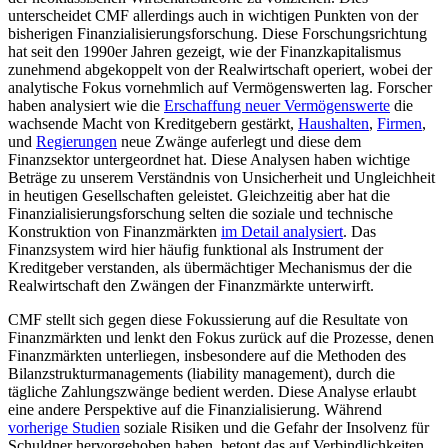
unterscheidet CMF allerdings auch in wichtigen Punkten von der
bisherigen Finanzialisierungsforschung. Diese Forschungsrichtung
hat seit den 1990er Jahren gezeigt, wie der Finanzkapitalismus
zunehmend abgekoppelt von der Realwirtschaft operiert, wobei der
analytische Fokus vornehmlich auf Vermögenswerten lag. Forscher
haben analysiert wie die
Erschaffung neuer Vermögenswerte
die
wachsende Macht von Kreditgebern gestärkt,
Haushalten
,
Firmen
,
und
Regierungen
neue Zwänge auferlegt und diese dem
Finanzsektor untergeordnet hat. Diese Analysen haben wichtige
Beträge zu unserem Verständnis von Unsicherheit und Ungleichheit
in heutigen Gesellschaften geleistet. Gleichzeitig aber hat die
Finanzialisierungsforschung selten die soziale und technische
Konstruktion von Finanzmärkten
im Detail analysiert
. Das
Finanzsystem wird hier häufig funktional als Instrument der
Kreditgeber verstanden, als übermächtiger Mechanismus der die
Realwirtschaft den Zwängen der Finanzmärkte unterwirft.
CMF stellt sich gegen diese Fokussierung auf die Resultate von
Finanzmärkten und lenkt den Fokus zurück auf die Prozesse, denen
Finanzmärkten unterliegen, insbesondere auf die Methoden des
Bilanzstrukturmanagements (liability management), durch die
tägliche Zahlungszwänge bedient werden. Diese Analyse erlaubt
eine andere Perspektive auf die Finanzialisierung. Während
vorherige Studien
soziale Risiken und die Gefahr der Insolvenz für
Schuldner hervorgehoben haben, betont das auf Verbindlichkeiten