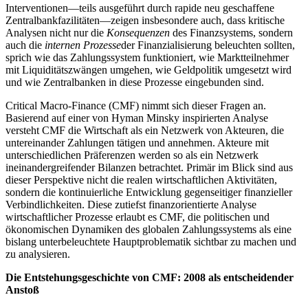
Interventionen—teils ausgeführt durch rapide neu geschaffene
Zentralbankfazilitäten—zeigen insbesondere auch, dass kritische
Analysen nicht nur die
Konsequenzen
des Finanzsystems, sondern
auch die
internen Prozesse
der Finanzialisierung beleuchten sollten,
sprich wie das Zahlungssystem funktioniert, wie Marktteilnehmer
mit Liquiditätszwängen umgehen, wie Geldpolitik umgesetzt wird
und wie Zentralbanken in diese Prozesse eingebunden sind.
Critical Macro-Finance (CMF) nimmt sich dieser Fragen an.
Basierend auf einer von Hyman Minsky inspirierten Analyse
versteht CMF die Wirtschaft als ein Netzwerk von Akteuren, die
untereinander Zahlungen tätigen und annehmen. Akteure mit
unterschiedlichen Präferenzen werden so als ein Netzwerk
ineinandergreifender Bilanzen betrachtet. Primär im Blick sind aus
dieser Perspektive nicht die realen wirtschaftlichen Aktivitäten,
sondern die kontinuierliche Entwicklung gegenseitiger finanzieller
Verbindlichkeiten. Diese zutiefst finanzorientierte Analyse
wirtschaftlicher Prozesse erlaubt es CMF, die politischen und
ökonomischen Dynamiken des globalen Zahlungssystems als eine
bislang unterbeleuchtete Hauptproblematik sichtbar zu machen und
zu analysieren.
Die Entstehungsgeschichte von CMF: 2008 als entscheidender
Anstoß