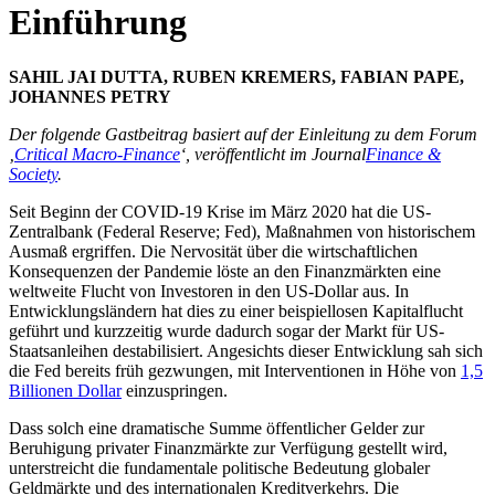
Einführung
SAHIL JAI DUTTA, RUBEN KREMERS, FABIAN PAPE,
JOHANNES PETRY
Der folgende Gastbeitrag basiert auf der Einleitung zu dem Forum
‚
Critical Macro-Finance
‘, veröffentlicht im Journal
Finance &
Society
.
Seit Beginn der COVID-19 Krise im März 2020 hat die US-
Zentralbank (Federal Reserve; Fed), Maßnahmen von historischem
Ausmaß ergriffen. Die Nervosität über die wirtschaftlichen
Konsequenzen der Pandemie löste an den Finanzmärkten eine
weltweite Flucht von Investoren in den US-Dollar aus. In
Entwicklungsländern hat dies zu einer beispiellosen Kapitalflucht
geführt und kurzzeitig wurde dadurch sogar der Markt für US-
Staatsanleihen destabilisiert. Angesichts dieser Entwicklung sah sich
die Fed bereits früh gezwungen, mit Interventionen in Höhe von
1,5
Billionen Dollar
einzuspringen.
Dass solch eine dramatische Summe öffentlicher Gelder zur
Beruhigung privater Finanzmärkte zur Verfügung gestellt wird,
unterstreicht die fundamentale politische Bedeutung globaler
Geldmärkte und des internationalen Kreditverkehrs. Die