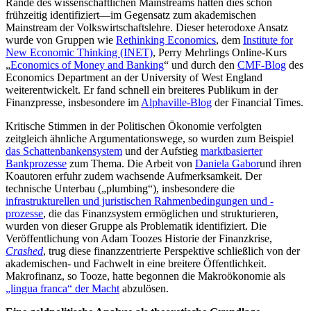
Rande des wissenschaftlichen Mainstreams hatten dies schon
frühzeitig identifiziert—im Gegensatz zum akademischen
Mainstream der Volkswirtschaftslehre. Dieser heterodoxe Ansatz
wurde von Gruppen wie
Rethinking Economics
, dem
Institute for
New Economic Thinking (INET)
, Perry Mehrlings Online-Kurs
„
Economics of Money and Banking
“ und durch den
CMF-Blog
des
Economics Department an der University of West England
weiterentwickelt. Er fand schnell ein breiteres Publikum in der
Finanzpresse, insbesondere im
Alphaville-Blog
der Financial Times.
Kritische Stimmen in der Politischen Ökonomie verfolgten
zeitgleich ähnliche Argumentationswege, so wurden zum Beispiel
das Schattenbankensystem
und der Aufstieg
marktbasierter
Bankprozesse
zum Thema. Die Arbeit von
Daniela Gabor
und ihren
Koautoren erfuhr zudem wachsende Aufmerksamkeit. Der
technische Unterbau („plumbing“), insbesondere die
infrastrukturellen und juristischen Rahmenbedingungen und -
prozesse
, die das Finanzsystem ermöglichen und strukturieren,
wurden von dieser Gruppe als Problematik identifiziert. Die
Veröffentlichung von Adam Toozes Historie der Finanzkrise,
Crashed
, trug diese finanzzentrierte Perspektive schließlich von der
akademischen- und Fachwelt in eine breitere Öffentlichkeit.
Makrofinanz, so Tooze, hatte begonnen die Makroökonomie als
„lingua franca“ der Macht
abzulösen.