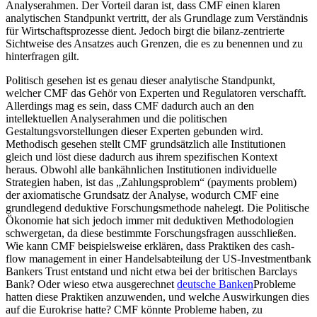
Analyserahmen. Der Vorteil daran ist, dass CMF einen klaren
analytischen Standpunkt vertritt, der als Grundlage zum Verständnis
für Wirtschaftsprozesse dient. Jedoch birgt die bilanz-zentrierte
Sichtweise des Ansatzes auch Grenzen, die es zu benennen und zu
hinterfragen gilt.
Politisch gesehen ist es genau dieser analytische Standpunkt,
welcher CMF das Gehör von Experten und Regulatoren verschafft.
Allerdings mag es sein, dass CMF dadurch auch an den
intellektuellen Analyserahmen und die politischen
Gestaltungsvorstellungen dieser Experten gebunden wird.
Methodisch gesehen stellt CMF grundsätzlich alle Institutionen
gleich und löst diese dadurch aus ihrem spezifischen Kontext
heraus. Obwohl alle bankähnlichen Institutionen individuelle
Strategien haben, ist das „Zahlungsproblem“ (payments problem)
der axiomatische Grundsatz der Analyse, wodurch CMF eine
grundlegend deduktive Forschungsmethode nahelegt. Die Politische
Ökonomie hat sich jedoch immer mit deduktiven Methodologien
schwergetan, da diese bestimmte Forschungsfragen ausschließen.
Wie kann CMF beispielsweise erklären, dass Praktiken des cash-
flow management in einer Handelsabteilung der US-Investmentbank
Bankers Trust entstand und nicht etwa bei der britischen Barclays
Bank? Oder wieso etwa ausgerechnet
deutsche Banken
Probleme
hatten diese Praktiken anzuwenden, und welche Auswirkungen dies
auf die Eurokrise hatte? CMF könnte Probleme haben, zu