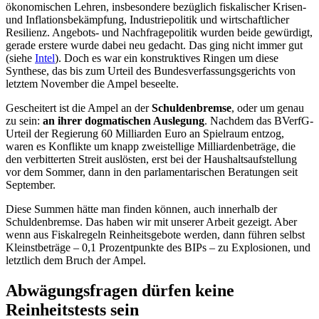
ökonomischen Lehren, insbesondere bezüglich fiskalischer Krisen-
und Inflationsbekämpfung, Industriepolitik und wirtschaftlicher
Resilienz. Angebots- und Nachfragepolitik wurden beide gewürdigt,
gerade erstere wurde dabei neu gedacht. Das ging nicht immer gut
(siehe
Intel
). Doch es war ein konstruktives Ringen um diese
Synthese, das bis zum Urteil des Bundesverfassungsgerichts von
letztem November die Ampel beseelte.
Gescheitert ist die Ampel an der
Schuldenbremse
, oder um genau
zu sein:
an ihrer dogmatischen Auslegung
. Nachdem das BVerfG-
Urteil der Regierung 60 Milliarden Euro an Spielraum entzog,
waren es Konflikte um knapp zweistellige Milliardenbeträge, die
den verbitterten Streit auslösten, erst bei der Haushaltsaufstellung
vor dem Sommer, dann in den parlamentarischen Beratungen seit
September.
Diese Summen hätte man finden können, auch innerhalb der
Schuldenbremse. Das haben wir mit unserer Arbeit gezeigt. Aber
wenn aus Fiskalregeln Reinheitsgebote werden, dann führen selbst
Kleinstbeträge – 0,1 Prozentpunkte des BIPs – zu Explosionen, und
letztlich dem Bruch der Ampel.
Abwägungsfragen dürfen keine
Reinheitstests sein