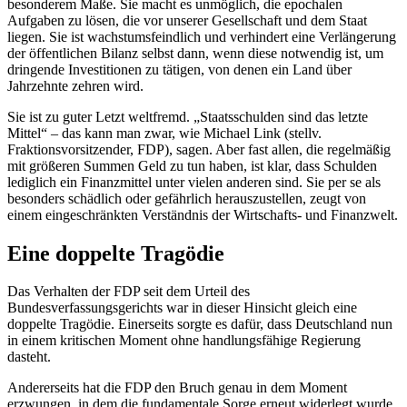
besonderem Maße. Sie macht es unmöglich, die epochalen
Aufgaben zu lösen, die vor unserer Gesellschaft und dem Staat
liegen. Sie ist wachstumsfeindlich und verhindert eine Verlängerung
der öffentlichen Bilanz selbst dann, wenn diese notwendig ist, um
dringende Investitionen zu tätigen, von denen ein Land über
Jahrzehnte zehren wird.
Sie ist zu guter Letzt weltfremd. „Staatsschulden sind das letzte
Mittel“ – das kann man zwar, wie Michael Link (stellv.
Fraktionsvorsitzender, FDP), sagen. Aber fast allen, die regelmäßig
mit größeren Summen Geld zu tun haben, ist klar, dass Schulden
lediglich ein Finanzmittel unter vielen anderen sind. Sie per se als
besonders schädlich oder gefährlich herauszustellen, zeugt von
einem eingeschränkten Verständnis der Wirtschafts- und Finanzwelt.
Eine doppelte Tragödie
Das Verhalten der FDP seit dem Urteil des
Bundesverfassungsgerichts war in dieser Hinsicht gleich eine
doppelte Tragödie. Einerseits sorgte es dafür, dass Deutschland nun
in einem kritischen Moment ohne handlungsfähige Regierung
dasteht.
Andererseits hat die FDP den Bruch genau in dem Moment
erzwungen, in dem die fundamentale Sorge erneut widerlegt wurde,