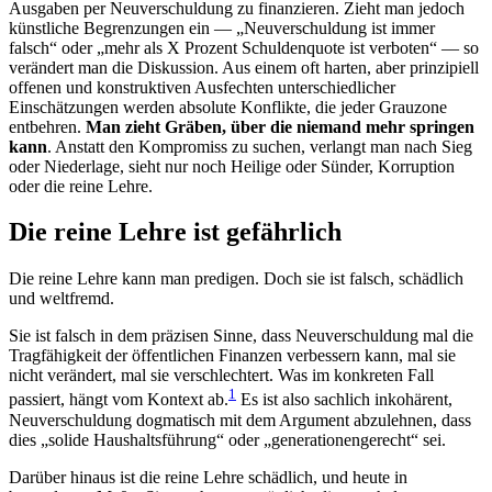
Ausgaben per Neuverschuldung zu finanzieren. Zieht man jedoch
künstliche Begrenzungen ein — „Neuverschuldung ist immer
falsch“ oder „mehr als X Prozent Schuldenquote ist verboten“ — so
verändert man die Diskussion. Aus einem oft harten, aber prinzipiell
offenen und konstruktiven Ausfechten unterschiedlicher
Einschätzungen werden absolute Konflikte, die jeder Grauzone
entbehren.
Man zieht Gräben, über die niemand mehr springen
kann
. Anstatt den Kompromiss zu suchen, verlangt man nach Sieg
oder Niederlage, sieht nur noch Heilige oder Sünder, Korruption
oder die reine Lehre.
Die reine Lehre ist gefährlich
Die reine Lehre kann man predigen. Doch sie ist falsch, schädlich
und weltfremd.
Sie ist falsch in dem präzisen Sinne, dass Neuverschuldung mal die
Tragfähigkeit der öffentlichen Finanzen verbessern kann, mal sie
nicht verändert, mal sie verschlechtert. Was im konkreten Fall
1
passiert, hängt vom Kontext ab.
Es ist also sachlich inkohärent,
Neuverschuldung dogmatisch mit dem Argument abzulehnen, dass
dies „solide Haushaltsführung“ oder „generationengerecht“ sei.
Darüber hinaus ist die reine Lehre schädlich, und heute in