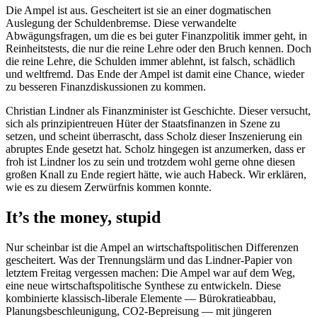
Die Ampel ist aus. Gescheitert ist sie an einer dogmatischen
Auslegung der Schuldenbremse. Diese verwandelte
Abwägungsfragen, um die es bei guter Finanzpolitik immer geht, in
Reinheitstests, die nur die reine Lehre oder den Bruch kennen. Doch
die reine Lehre, die Schulden immer ablehnt, ist falsch, schädlich
und weltfremd. Das Ende der Ampel ist damit eine Chance, wieder
zu besseren Finanzdiskussionen zu kommen.
Christian Lindner als Finanzminister ist Geschichte. Dieser versucht,
sich als prinzipientreuen Hüter der Staatsfinanzen in Szene zu
setzen, und scheint überrascht, dass Scholz dieser Inszenierung ein
abruptes Ende gesetzt hat. Scholz hingegen ist anzumerken, dass er
froh ist Lindner los zu sein und trotzdem wohl gerne ohne diesen
großen Knall zu Ende regiert hätte, wie auch Habeck. Wir erklären,
wie es zu diesem Zerwürfnis kommen konnte.
It’s the money, stupid
Nur scheinbar ist die Ampel an wirtschaftspolitischen Differenzen
gescheitert. Was der Trennungslärm und das Lindner-Papier von
letztem Freitag vergessen machen: Die Ampel war auf dem Weg,
eine neue wirtschaftspolitische Synthese zu entwickeln. Diese
kombinierte klassisch-liberale Elemente — Bürokratieabbau,
Planungsbeschleunigung, CO2-Bepreisung — mit jüngeren