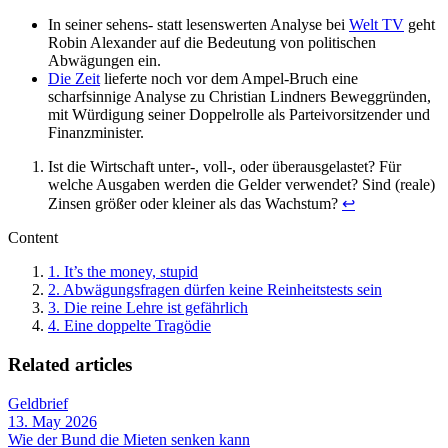
In seiner sehens- statt lesenswerten Analyse bei
Welt TV
geht
Robin Alexander auf die Bedeutung von politischen
Abwägungen ein.
Die Zeit
lieferte noch vor dem Ampel-Bruch eine
scharfsinnige Analyse zu Christian Lindners Beweggründen,
mit Würdigung seiner Doppelrolle als Parteivorsitzender und
Finanzminister.
Ist die Wirtschaft unter-, voll-, oder überausgelastet? Für
welche Ausgaben werden die Gelder verwendet? Sind (reale)
Zinsen größer oder kleiner als das Wachstum?
↩
Content
1.
It’s the money, stupid
2.
Abwägungsfragen dürfen keine Reinheitstests sein
3.
Die reine Lehre ist gefährlich
4.
Eine doppelte Tragödie
Related articles
Geldbrief
13. May 2026
Wie der Bund die Mieten senken kann