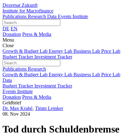
Dezernat Zukunft
Institute for Macrofinance
Publications
Research
Data
Events
Institute
DE
EN
Donation
Press & Media
Menu
Close
Growth & Budget Lab
Energy Lab
Business Lab
Price Lab
Budget Tracker
Investment Tracker
Publications
Research
Growth & Budget Lab
Energy Lab
Business Lab
Price Lab
Data
Budget Tracker
Investment Tracker
Events
Institute
Donation
Press & Media
Geldbrief
Dr. Max Krahé
,
Timm Leinker
08. Nov 2024
Tod durch Schuldenbremse