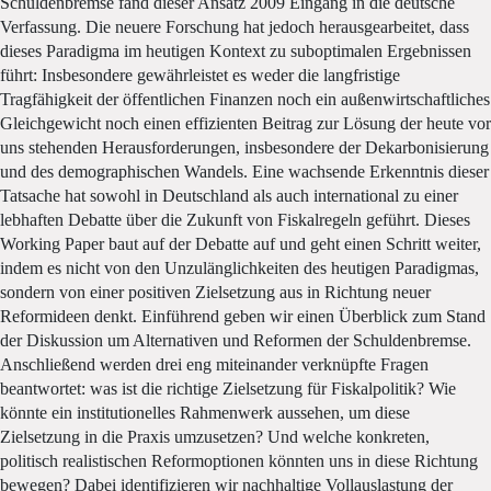
Schuldenbremse fand dieser Ansatz 2009 Eingang in die deutsche
Verfassung. Die neuere Forschung hat jedoch herausgearbeitet, dass
dieses Paradigma im heutigen Kontext zu suboptimalen Ergebnissen
führt: Insbesondere gewährleistet es weder die langfristige
Tragfähigkeit der öffentlichen Finanzen noch ein außenwirtschaftliches
Gleichgewicht noch einen effizienten Beitrag zur Lösung der heute vor
uns stehenden Herausforderungen, insbesondere der Dekarbonisierung
und des demographischen Wandels. Eine wachsende Erkenntnis dieser
Tatsache hat sowohl in Deutschland als auch international zu einer
lebhaften Debatte über die Zukunft von Fiskalregeln geführt. Dieses
Working Paper baut auf der Debatte auf und geht einen Schritt weiter,
indem es nicht von den Unzulänglichkeiten des heutigen Paradigmas,
sondern von einer positiven Zielsetzung aus in Richtung neuer
Reformideen denkt. Einführend geben wir einen Überblick zum Stand
der Diskussion um Alternativen und Reformen der Schuldenbremse.
Anschließend werden drei eng miteinander verknüpfte Fragen
beantwortet: was ist die richtige Zielsetzung für Fiskalpolitik? Wie
könnte ein institutionelles Rahmenwerk aussehen, um diese
Zielsetzung in die Praxis umzusetzen? Und welche konkreten,
politisch realistischen Reformoptionen könnten uns in diese Richtung
bewegen? Dabei identifizieren wir nachhaltige Vollauslastung der