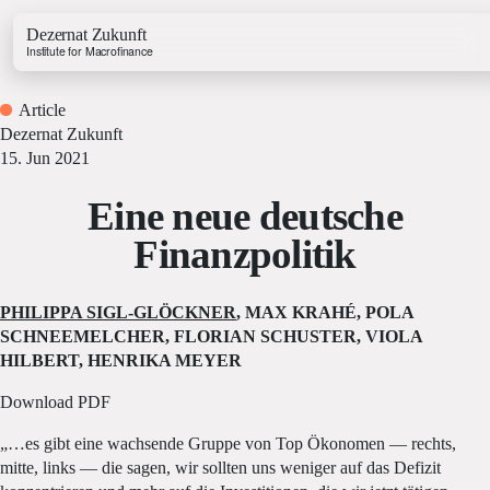
Dezernat Zukunft
Institute for Macrofinance
Article
Dezernat Zukunft
15. Jun 2021
Eine neue deutsche
Growth & Budget Lab
Finanzpolitik
Energy Lab
Business Lab
Price Lab
PHILIPPA SIGL-GLÖCKNER
, MAX KRAHÉ, POLA
SCHNEEMELCHER, FLORIAN SCHUSTER, VIOLA
HILBERT, HENRIKA MEYER
Budget Tracker
Download PDF
Investment Tracker
„…es gibt eine wachsende Gruppe von Top Ökonomen — rechts,
mitte, links — die sagen, wir sollten uns weniger auf das Defizit