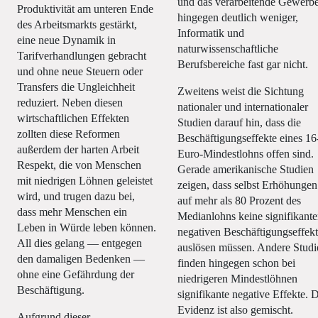
und das verarbeitende Gewerb
Produktivität am unteren Ende
hingegen deutlich weniger,
des Arbeitsmarkts gestärkt,
Informatik und
eine neue Dynamik in
naturwissenschaftliche
Tarifverhandlungen gebracht
Berufsbereiche fast gar nicht.
und ohne neue Steuern oder
Transfers die Ungleichheit
Zweitens weist die Sichtung
reduziert. Neben diesen
nationaler und internationaler
wirtschaftlichen Effekten
Studien darauf hin, dass die
zollten diese Reformen
Beschäftigungseffekte eines 16
außerdem der harten Arbeit
Euro-Mindestlohns offen sind.
Respekt, die von Menschen
Gerade amerikanische Studien
mit niedrigen Löhnen geleistet
zeigen, dass selbst Erhöhungen
wird, und trugen dazu bei,
auf mehr als 80 Prozent des
dass mehr Menschen ein
Medianlohns keine signifikant
Leben in Würde leben können.
negativen Beschäftigungseffek
All dies gelang — entgegen
auslösen müssen. Andere Studi
den damaligen Bedenken —
finden hingegen schon bei
ohne eine Gefährdung der
niedrigeren Mindestlöhnen
Beschäftigung.
signifikante negative Effekte. 
Evidenz ist also gemischt.
Aufgrund dieser