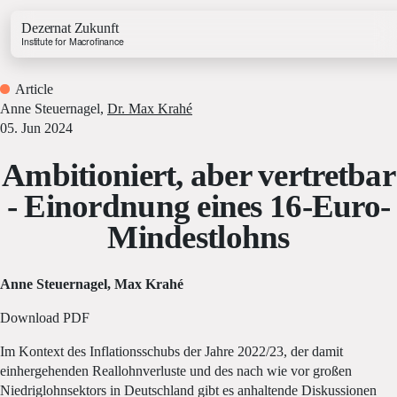
Dezernat Zukunft
Institute for Macrofinance
Article
Anne Steuernagel
,
Dr. Max Krahé
05. Jun 2024
Ambitioniert, aber vertretbar
Growth & Budget Lab
- Einordnung eines 16-Euro-
Energy Lab
Mindestlohns
Business Lab
Price Lab
Anne Steuernagel, Max Krahé
Budget Tracker
Download PDF
Investment Tracker
Im Kontext des Inflationsschubs der Jahre 2022/23, der damit
einhergehenden Reallohnverluste und des nach wie vor großen
Niedriglohnsektors in Deutschland gibt es anhaltende Diskussionen