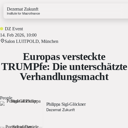
Dezernat Zukunft
Institute for Macrofinance
DZ Event
14. Feb 2026, 10:00
Salon LUITPOLD, München
Europas versteckte
Growth & Budget Lab
TRUMPfe: Die unterschätzte
Energy Lab
Verhandlungsmacht
Business Lab
Price Lab
People
Budget Tracker
Philippa Sigl-Glöckner
Investment Tracker
Dezernat Zukunft